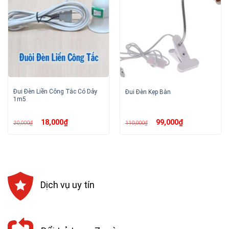
Đui Đèn Liền Công Tắc Có Dây
Đui Đèn Kẹp Bàn
1m5
Giá
Giá
Giá
Giá
18,000
₫
99,000
₫
20,000
₫
110,000
₫
gốc
hiện
gốc
hiện
là:
tại
là:
tại
20,000₫.
là:
110,000₫.
là:
18,000₫.
99,000₫.
Dịch vụ uy tín