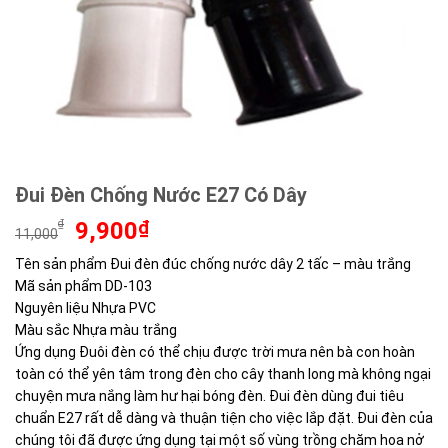
Đui Đèn Chống Nước E27 Có Dây
Giá
Giá
₫
9,900
₫
11,000
gốc
hiện
Tên sản phẩm Đui đèn đúc chống nước dây 2 tấc – màu trắng
là:
tại
Mã sản phẩm DD-103
11,000₫.
là:
9,900₫.
Nguyên liệu Nhựa PVC
Màu sắc Nhựa màu trắng
Ứng dụng Đuôi đèn có thể chịu được trời mưa nên bà con hoàn
toàn có thể yên tâm trong đèn cho cây thanh long mà không ngại
chuyện mưa nắng làm hư hại bóng đèn. Đui đèn dùng đui tiêu
chuẩn E27 rất dễ dàng và thuận tiện cho việc lắp đặt. Đui đèn của
chúng tôi đã được ứng dụng tại một số vùng trồng chăm hoa nở