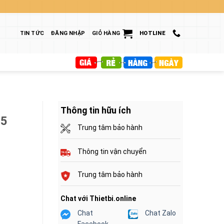
TIN TỨC
ĐĂNG NHẬP
GIỎ HÀNG
HOTLINE
Thông tin hữu ích
M5
Trung tâm bảo hành
Thông tin vận chuyển
Trung tâm bảo hành
Chat với Thietbi.online
Chat
Chat Zalo
Facebook