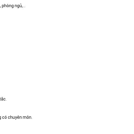
, phòng ngủ,…
…
tắc.
g có chuyên môn.