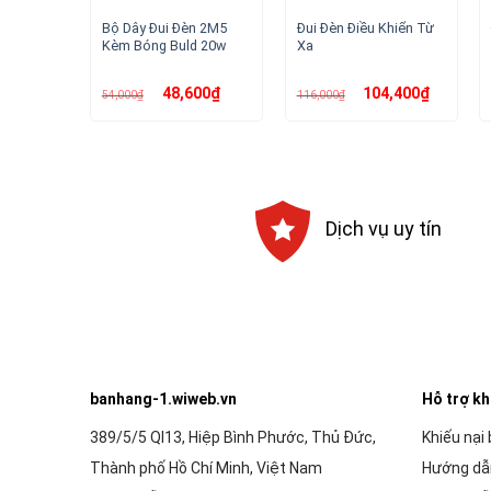
Bộ Dây Đui Đèn 2M5
Đui Đèn Điều Khiển Từ
Kèm Bóng Buld 20w
Xa
Giá
Giá
Giá
Giá
48,600
₫
104,400
₫
54,000
₫
116,000
₫
gốc
hiện
gốc
hiện
là:
tại
là:
tại
54,000₫.
là:
116,000₫.
là:
48,600₫.
104,400₫.
Dịch vụ uy tín
banhang-1.wiweb.vn
Hỗ trợ k
389/5/5 Ql13, Hiệp Bình Phước, Thủ Đức,
Khiếu nại
Thành phố Hồ Chí Minh, Việt Nam
Hướng dẫ