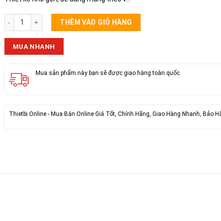
Đui Đèn Liền Dây Có Công Tắc Kenno 9M5 số lượng
THÊM VÀO GIỎ HÀNG
MUA NHANH
Mua sản phẩm này bạn sẽ được giao hàng toàn quốc
Thietbi.Online - Mua Bán Online Giá Tốt, Chính Hãng, Giao Hàng Nhanh, Bảo H