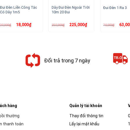
Đui Đèn Liền Công Tắc
Dây Đui Đèn Ngoài Trời
Đui Đèn 1 Ra 3
Có Dây 1m5
10m 20 Đui
Giá
Giá
Giá
Giá
Giá
18,000
₫
225,000
₫
63,00
20,000
₫
250,000
₫
70,000
₫
gốc
hiện
gốc
hiện
gốc
là:
tại
là:
tại
là:
20,000₫.
là:
250,000₫.
là:
70,000₫.
18,000₫.
225,000₫.
Đổi trả trong 7 ngày
hách hàng
Quản lý tài khoản
V
 bồi thường
Thay đổi thông tin
G
n thanh toán
Lấy lại mật khẩu
1