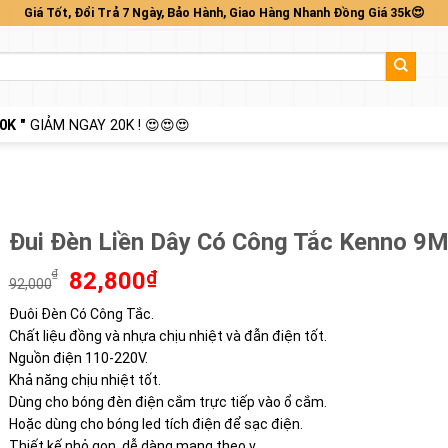
Giá Tốt, Đổi Trả 7 Ngày, Bảo Hành, Giao Hàng Nhanh Đồng Giá 35k😍
0K "
GIẢM NGAY 20K ! 😍😍😍
Đui Đèn Liền Dây Có Công Tắc Kenno 9
Giá
Giá
₫
82,800
₫
92,000
gốc
hiện
Đuôi Đèn Có Công Tắc.
là:
tại
Chất liệu đồng và nhựa chịu nhiệt và đẫn điện tốt.
92,000₫.
là:
82,800₫.
Nguồn điện 110-220V.
Khả năng chịu nhiệt tốt.
Dùng cho bóng đèn điện cắm trực tiếp vào ổ cắm.
Hoặc dùng cho bóng led tích điện để sạc điện.
Thiết kế nhỏ gọn, dễ dàng mang theo v…