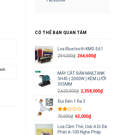
CÓ THỂ BẠN QUAN TÂM
Loa Bluetooth KMS-E61
Giá
Giá
294,000
₫
264,600
₫
gốc
hiện
là:
tại
ành.
294,000₫.
là:
MÁY CẮT BÀN MAILTANK
264,600₫.
SH45 ( 2000W ) KÈM LƯỠI
355MM
Giá
Giá
2,620,000
₫
2,358,000
₫
gốc
hiện
Đui Đèn 1 Ra 3
là:
tại
2,620,000₫.
là:
2,358,000₫.
Được
Giá
Giá
70,000
₫
63,000
₫
xếp
gốc
hiện
hạng
Loa Cắm Thẻ, Usb A Di Đà
là:
tại
2.00
Phật A-100 Nghe Pháp
70,000₫.
là: