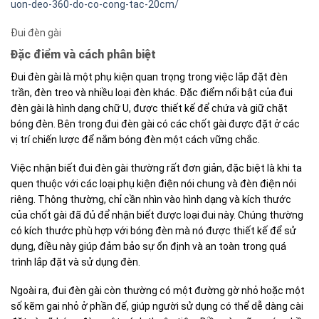
uon-deo-360-do-co-cong-tac-20cm/
Đui đèn gài
Đặc điểm và cách phân biệt
Đui đèn gài là một phụ kiện quan trọng trong việc lắp đặt đèn
trần, đèn treo và nhiều loại đèn khác. Đặc điểm nổi bật của đui
đèn gài là hình dạng chữ U, được thiết kế để chứa và giữ chặt
bóng đèn. Bên trong đui đèn gài có các chốt gài được đặt ở các
vị trí chiến lược để nắm bóng đèn một cách vững chắc.
Việc nhận biết đui đèn gài thường rất đơn giản, đặc biệt là khi ta
quen thuộc với các loại phụ kiện điện nói chung và đèn điện nói
riêng. Thông thường, chỉ cần nhìn vào hình dạng và kích thước
của chốt gài đã đủ để nhận biết được loại đui này. Chúng thường
có kích thước phù hợp với bóng đèn mà nó được thiết kế để sử
dụng, điều này giúp đảm bảo sự ổn định và an toàn trong quá
trình lắp đặt và sử dụng đèn.
Ngoài ra, đui đèn gài còn thường có một đường gờ nhỏ hoặc một
số kẽm gai nhỏ ở phần đế, giúp người sử dụng có thể dễ dàng cài