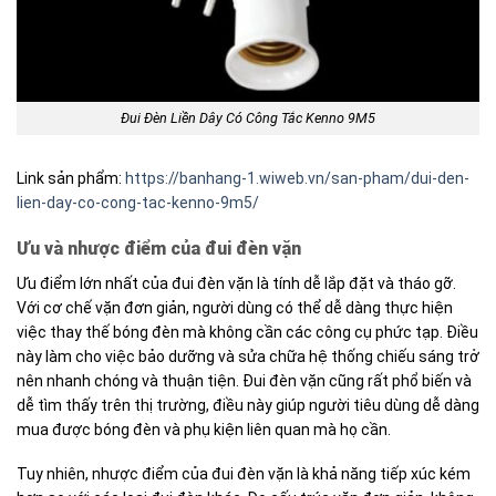
Đui Đèn Liền Dây Có Công Tắc Kenno 9M5
Link sản phẩm:
https://banhang-1.wiweb.vn/san-pham/dui-den-
lien-day-co-cong-tac-kenno-9m5/
Ưu và nhược điểm của đui đèn vặn
Ưu điểm lớn nhất của đui đèn vặn là tính dễ lắp đặt và tháo gỡ.
Với cơ chế vặn đơn giản, người dùng có thể dễ dàng thực hiện
việc thay thế bóng đèn mà không cần các công cụ phức tạp. Điều
này làm cho việc bảo dưỡng và sửa chữa hệ thống chiếu sáng trở
nên nhanh chóng và thuận tiện. Đui đèn vặn cũng rất phổ biến và
dễ tìm thấy trên thị trường, điều này giúp người tiêu dùng dễ dàng
mua được bóng đèn và phụ kiện liên quan mà họ cần.
Tuy nhiên, nhược điểm của đui đèn vặn là khả năng tiếp xúc kém