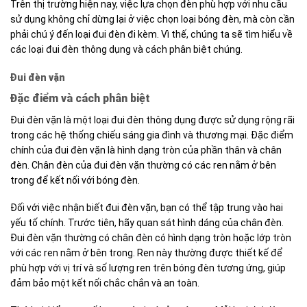
Trên thị trường hiện nay, việc lựa chọn đèn phù hợp với nhu cầu
sử dụng không chỉ dừng lại ở việc chọn loại bóng đèn, mà còn cần
phải chú ý đến loại đui đèn đi kèm. Vì thế, chúng ta sẽ tìm hiểu về
các loại đui đèn thông dụng và cách phân biệt chúng.
Đui đèn vặn
Đặc điểm và cách phân biệt
Đui đèn vặn là một loại đui đèn thông dụng được sử dụng rộng rãi
trong các hệ thống chiếu sáng gia đình và thương mại. Đặc điểm
chính của đui đèn vặn là hình dạng tròn của phần thân và chân
đèn. Chân đèn của đui đèn vặn thường có các ren nằm ở bên
trong để kết nối với bóng đèn.
Đối với việc nhận biết đui đèn vặn, bạn có thể tập trung vào hai
yếu tố chính. Trước tiên, hãy quan sát hình dáng của chân đèn.
Đui đèn vặn thường có chân đèn có hình dạng tròn hoặc lớp tròn
với các ren nằm ở bên trong. Ren này thường được thiết kế để
phù hợp với vị trí và số lượng ren trên bóng đèn tương ứng, giúp
đảm bảo một kết nối chắc chắn và an toàn.