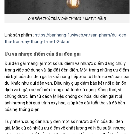
ĐUI ĐÈN THẢ TRẦN DÂY THỪNG 1 MÉT (2 ĐẦU)
Link sản phẩm :
https://banhang-1.wiweb.vn/san-pham/dui-den-
tha-tran-day-thung-1-met-2-dau/
Ưu và nhược điểm của đui đèn gài
Đui đèn gài mang lại một số ưu điểm và nhược điểm đáng chú ý
trong việc sử dụng và lắp đặt đèn điện. Một trong những ưu điểm
nổi bật của đui đèn gài là khả năng tiếp xúc tốt hơn so với các loại
đui khác như đui đèn vặn. Điều này giúp đảm bảo kết nối điện ổn
định và ít gặp sự cố hơn trong quá trình sử dụng. Đồng thời, vì
chúng được làm từ các vật liệu chống oxi hóa, đui đèn gài ít bị
ảnh hưởng bởi quá trình oxy hóa, giúp kéo dài tuổi thọ và độ bền
của hệ thống điện.
Tuy nhiên, cũng cần lưu ý đến một số nhược điểm của đui đèn
gài. Mặc dù có nhiều ưu điểm về chất lượng và hiệu suất, nhưng