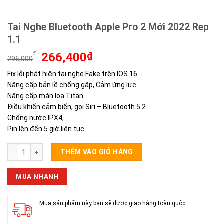
Tai Nghe Bluetooth Apple Pro 2 Mới 2022 Rep
1.1
Giá
Giá
₫
266,400
₫
296,000
gốc
hiện
Fix lỗi phát hiện tai nghe Fake trên IOS.16
là:
tại
Nâng cấp bản lề chống gập, Cảm ứng lực
296,000₫.
là:
266,400₫.
Nâng cấp màn loa Titan
Điều khiển cảm biến, gọi Siri – Bluetooth 5.2
Chống nước IPX4,
Pin lên đến 5 giờ liên tục
Tai Nghe Bluetooth Apple Pro 2 Mới 2022 Rep 1.1 số lượng
THÊM VÀO GIỎ HÀNG
MUA NHANH
Mua sản phẩm này bạn sẽ được giao hàng toàn quốc