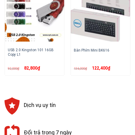
USB 2.0 Kingston 101 16GB
Bàn Phím Mini BK616
Copy L1
Giá
Giá
Giá
Giá
82,800
₫
122,400
₫
92,000
₫
136,000
₫
gốc
hiện
gốc
hiện
là:
tại
là:
tại
92,000₫.
là:
136,000₫.
là:
82,800₫.
122,400₫.
Dịch vụ uy tín
Đổi trả trong 7 ngày