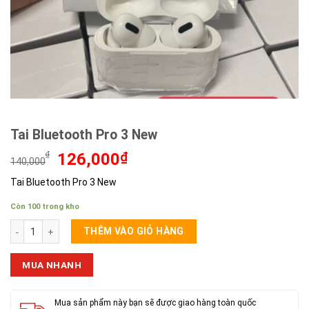
Tai Bluetooth Pro 3 New
Giá
Giá
₫
126,000
₫
140,000
gốc
hiện
Tai Bluetooth Pro 3 New
là:
tại
140,000₫.
là:
Còn 100 trong kho
126,000₫.
Tai Bluetooth Pro 3 New số lượng
THÊM VÀO GIỎ HÀNG
MUA NHANH
Mua sản phẩm này bạn sẽ được giao hàng toàn quốc