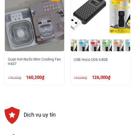
Quạt Hơi Nước Mini Cooling Fan
USB Hoco UD6 64GB
H437
Giá
Giá
Giá
Giá
160,200
₫
126,000
₫
178,000
₫
140,000
₫
gốc
hiện
gốc
hiện
là:
tại
là:
tại
178,000₫.
là:
140,000₫.
là:
160,200₫.
126,000₫.
Dịch vụ uy tín