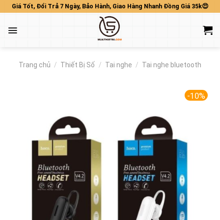
Skip
Giá Tốt, Đổi Trả 7 Ngày, Bảo Hành, Giao Hàng Nhanh Đồng Giá 35k😍
to
content
Trang chủ
/
Thiết Bị Số
/
Tai nghe
/
Tai nghe bluetooth
-10%