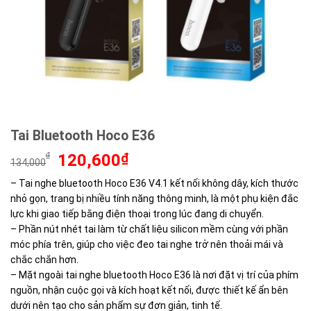
Tai Bluetooth Hoco E36
Giá
Giá
₫
120,600
₫
134,000
gốc
hiện
– Tai nghe bluetooth Hoco E36 V4.1 kết nối không dây, kích thước
là:
tại
nhỏ gọn, trang bị nhiều tính năng thông minh, là một phụ kiện đắc
134,000₫.
là:
120,600₫.
lực khi giao tiếp bằng điện thoại trong lúc đang di chuyển.
– Phần nút nhét tai làm từ chất liệu silicon mềm cùng với phần
móc phía trên, giúp cho việc đeo tai nghe trở nên thoải mái và
chắc chắn hơn.
– Mặt ngoài tai nghe bluetooth Hoco E36 là nơi đặt vị trí của phím
nguồn, nhận cuộc gọi và kích hoạt kết nối, được thiết kế ẩn bên
dưới nên tạo cho sản phẩm sự đơn giản, tinh tế.