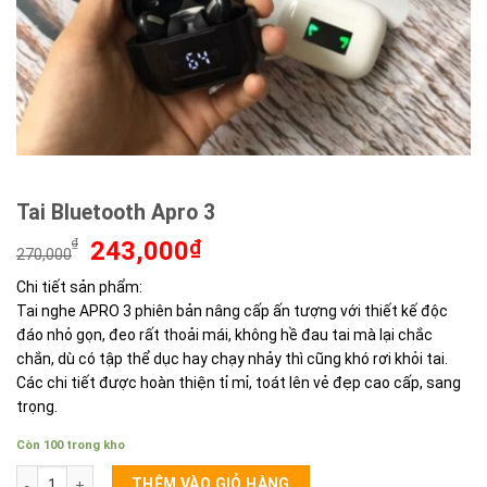
Tai Bluetooth Apro 3
Giá
Giá
₫
243,000
₫
270,000
gốc
hiện
Chi tiết sản phẩm:
là:
tại
Tai nghe APRO 3 phiên bản nâng cấp ấn tượng với thiết kế độc
270,000₫.
là:
243,000₫.
đáo nhỏ gọn, đeo rất thoải mái, không hề đau tai mà lại chắc
chắn, dù có tập thể dục hay chạy nhảy thì cũng khó rơi khỏi tai.
Các chi tiết được hoàn thiện tỉ mỉ, toát lên vẻ đẹp cao cấp, sang
trọng.
Còn 100 trong kho
Tai Bluetooth Apro 3 số lượng
THÊM VÀO GIỎ HÀNG