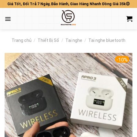
Skip
Giá Tốt, Đổi Trả 7 Ngày, Bảo Hành, Giao Hàng Nhanh Đồng Giá 35k😍
to
content
Trang chủ
/
Thiết Bị Số
/
Tai nghe
/
Tai nghe bluetooth
-10%