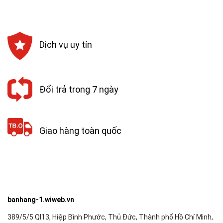
46,800₫.
6,390,000₫
Dịch vụ uy tín
Đổi trả trong 7 ngày
Giao hàng toàn quốc
banhang-1.wiweb.vn
389/5/5 Ql13, Hiệp Bình Phước, Thủ Đức, Thành phố Hồ Chí Minh,