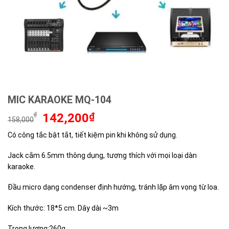
MIC KARAOKE MQ-104
Giá
Giá
₫
142,200
₫
158,000
gốc
hiện
Có công tắc bật tắt, tiết kiệm pin khi không sử dụng.
là:
tại
158,000₫.
là:
Jack cắm 6.5mm thông dụng, tương thích với mọi loại dàn
142,200₫.
karaoke.
Đầu micro dạng condenser định hướng, tránh lặp âm vọng từ loa.
Kích thước: 18*5 cm. Dây dài ~3m
Trọng lượng:260g