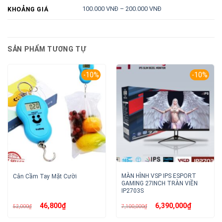
100.000 VNĐ – 200.000 VNĐ
KHOẢNG GIÁ
SẢN PHẨM TƯƠNG TỰ
-10%
-10%
MÀN HÌNH VSP IPS ESPORT
Cân Cầm Tay Mặt Cười
GAMING 27INCH TRÀN VIỀN
IP2703S
Giá
Giá
Giá
Giá
46,800
₫
6,390,000
₫
52,000
₫
7,100,000
₫
gốc
hiện
gốc
hiện
là:
tại
là:
tại
52,000₫.
là:
7,100,000₫.
là: