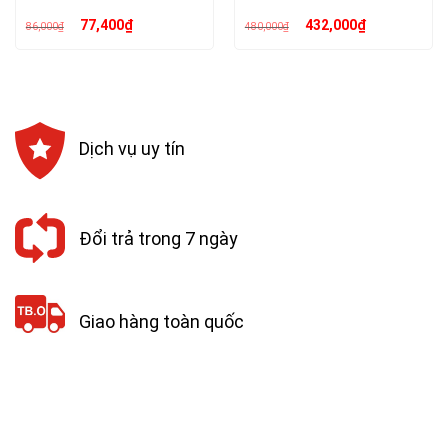
Giá
Giá
Giá
Giá
77,400
₫
432,000
₫
86,000
₫
480,000
₫
gốc
hiện
gốc
hiện
là:
tại
là:
tại
86,000₫.
là:
480,000₫.
là:
77,400₫.
432,000₫.
Dịch vụ uy tín
Đổi trả trong 7 ngày
Giao hàng toàn quốc