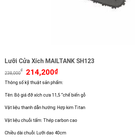
Lưỡi Cửa Xích MAILTANK SH123
Giá
Giá
₫
214,200
₫
238,000
gốc
hiện
Thông số kỹ thuật sản phẩm:
là:
tại
238,000₫.
là:
Tên: Bộ giá đỡ xích cưa 11,5 “chế biến gỗ
214,200₫.
Vật liệu thanh dẫn hướng: Hợp kim Titan
Vật liệu chuỗi tấm: Thép carbon cao
Chiều dài chuỗi: Lưỡi dao 40cm