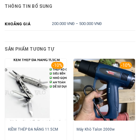
THÔNG TIN BỔ SUNG
200.000 VNĐ – 500.000 VNĐ
KHOẢNG GIÁ
SẢN PHẨM TƯƠNG TỰ
-10%
-10%
KIỀM THÉP ĐA NĂNG 11.5CM
Máy Khò Talon 2000w