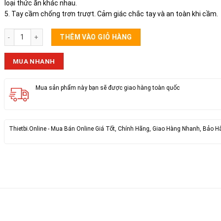
loại thức ăn khác nhau.
5. Tay cầm chống trơn trượt. Cảm giác chắc tay và an toàn khi cầm.
Nồi điện đa năng tự ngắt có tay cầm 1.5l Olayks số lượng
THÊM VÀO GIỎ HÀNG
MUA NHANH
Mua sản phẩm này bạn sẽ được giao hàng toàn quốc
Thietbi.Online - Mua Bán Online Giá Tốt, Chính Hãng, Giao Hàng Nhanh, Bảo H