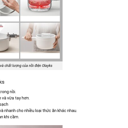
 và chất lượng của nồi điện Olayks
ks
trong nồi.
 và vừa tay hơn.
 sạch
và nhanh cho nhiều loại thức ăn khác nhau.
àn khi cầm.