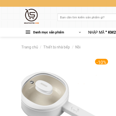
Skip
to
content
Tìm
kiếm:
Danh mục sản phẩm
NHẬP MÃ
" KM2
Trang chủ
/
Thiết bị nhà bếp
/
Nồi
-10%