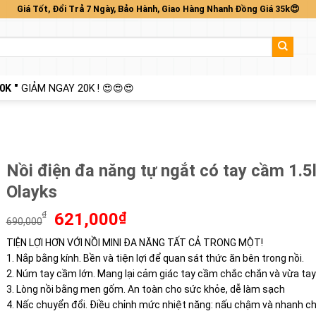
Giá Tốt, Đổi Trả 7 Ngày, Bảo Hành, Giao Hàng Nhanh Đồng Giá 35k😍
0K "
GIẢM NGAY 20K ! 😍😍😍
Nồi điện đa năng tự ngắt có tay cầm 1.5
Olayks
Giá
Giá
₫
621,000
₫
690,000
gốc
hiện
TIỆN LỢI HƠN VỚI NỒI MINI ĐA NĂNG TẤT CẢ TRONG MỘT!
là:
tại
1. Nắp bằng kính. Bền và tiện lợi để quan sát thức ăn bên trong nồi.
690,000₫.
là:
621,000₫.
2. Núm tay cầm lớn. Mang lại cảm giác tay cầm chắc chắn và vừa tay
3. Lòng nồi bằng men gốm. An toàn cho sức khỏe, dễ làm sạch
4. Nấc chuyển đổi. Điều chỉnh mức nhiệt năng: nấu chậm và nhanh ch