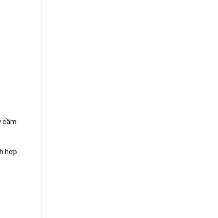
ay cầm
ch hợp