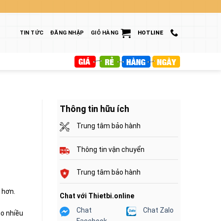
TIN TỨC
ĐĂNG NHẬP
GIỎ HÀNG
HOTLINE
Thông tin hữu ích
l
Trung tâm bảo hành
Thông tin vận chuyển
Trung tâm bảo hành
 hơn.
Chat với Thietbi.online
Chat
Chat Zalo
o nhiều
Facebook