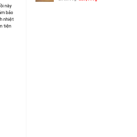
gốc
hiện
ồi này
là:
tại
Đảm bảo
250,000₫.
là:
h nhiệt
225,000₫.
n tiện