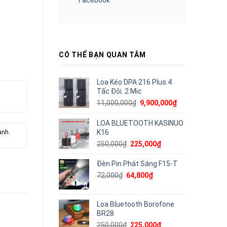
CÓ THỂ BẠN QUAN TÂM
Loa Kéo DPA 216 Plus.4
Tấc Đôi. 2 Mic
Giá
Giá
11,000,000
₫
9,900,000
₫
gốc
hiện
là:
tại
LOA BLUETOOTH KASINUO
11,000,000₫.
là:
K16
ành.
9,900,000₫.
Giá
Giá
250,000
₫
225,000
₫
gốc
hiện
là:
tại
Đèn Pin Phát Sáng F15-T
250,000₫.
là:
Giá
Giá
72,000
₫
64,800
₫
225,000₫.
gốc
hiện
là:
tại
72,000₫.
là:
Loa Bluetooth Borofone
64,800₫.
BR28
Giá
Giá
250,000
₫
225,000
₫