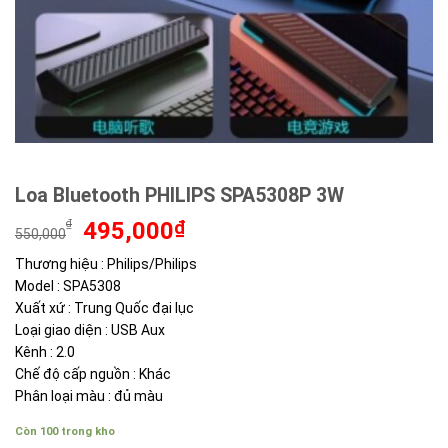
Loa Bluetooth PHILIPS SPA5308P 3W
Giá
Giá
₫
495,000
₫
550,000
gốc
hiện
Thương hiệu : Philips/Philips
là:
tại
Model : SPA5308
550,000₫.
là:
495,000₫.
Xuất xứ : Trung Quốc đại lục
Loại giao diện : USB Aux
Kênh : 2.0
Chế độ cấp nguồn : Khác
Phân loại màu : đủ màu
Còn 100 trong kho