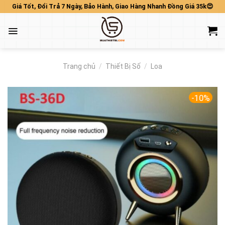
Skip
Giá Tốt, Đổi Trả 7 Ngày, Bảo Hành, Giao Hàng Nhanh Đồng Giá 35k😍
to
content
Trang chủ
/
Thiết Bị Số
/
Loa
-10%