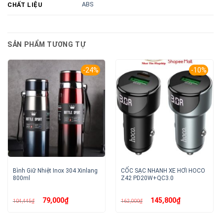
ABS
CHẤT LIỆU
SẢN PHẨM TƯƠNG TỰ
-24%
-10%
Bình Giữ Nhiệt Inox 304 Xinlang
CỐC SẠC NHANH XE HƠI HOCO
800ml
Z42 PD20W+QC3.0
Giá
Giá
Giá
Giá
79,000
₫
145,800
₫
104,445
₫
162,000
₫
gốc
hiện
gốc
hiện
là:
tại
là:
tại
104,445₫.
là:
162,000₫.
là:
79,000₫.
145,800₫.