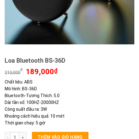
Loa Bluetooth BS-36D
Giá
Giá
₫
189,000
₫
210,000
gốc
hiện
Chất liệu: ABS
là:
tại
Mô hình: BS-36D
210,000₫.
là:
189,000₫.
Bluetooth-Tương Thích: 5.0
Dải tần số: 100HZ-20000HZ
Công suất đầu ra: 3W
Khoảng cách hiệu quả: 10 mét
Thời gian chạy: 5 giờ
Loa Bluetooth BS-36D số lượng
THÊM VÀO GIỎ HÀNG