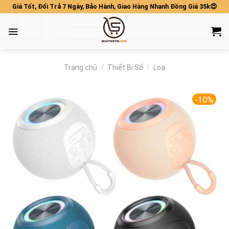
Skip
Giá Tốt, Đổi Trả 7 Ngày, Bảo Hành, Giao Hàng Nhanh Đồng Giá 35k😍
to
content
Trang chủ
/
Thiết Bị Số
/
Loa
-10%