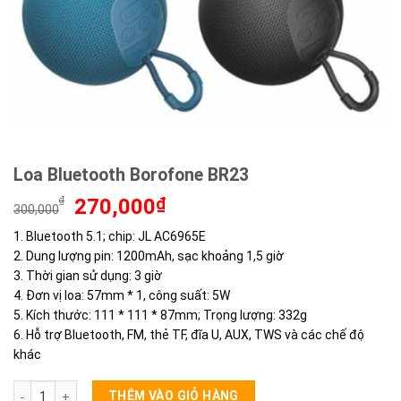
Loa Bluetooth Borofone BR23
Giá
Giá
₫
270,000
₫
300,000
gốc
hiện
1. Bluetooth 5.1; chip: JL AC6965E
là:
tại
2. Dung lượng pin: 1200mAh, sạc khoảng 1,5 giờ
300,000₫.
là:
270,000₫.
3. Thời gian sử dụng: 3 giờ
4. Đơn vị loa: 57mm * 1, công suất: 5W
5. Kích thước: 111 * 111 * 87mm; Trọng lượng: 332g
6. Hỗ trợ Bluetooth, FM, thẻ TF, đĩa U, AUX, TWS và các chế độ
khác
Loa Bluetooth Borofone BR23 số lượng
THÊM VÀO GIỎ HÀNG