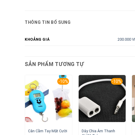
THÔNG TIN BỔ SUNG
200.000 V
KHOẢNG GIÁ
SẢN PHẨM TƯƠNG TỰ
-10%
-10%
Dây Chia Âm Thanh
Cân Cầm Tay Mặt Cười