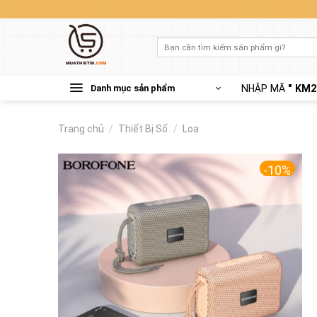
Skip
to
content
Tìm
kiếm:
Danh mục sản phẩm
NHẬP MÃ
" KM2
Trang chủ
/
Thiết Bị Số
/
Loa
-10%