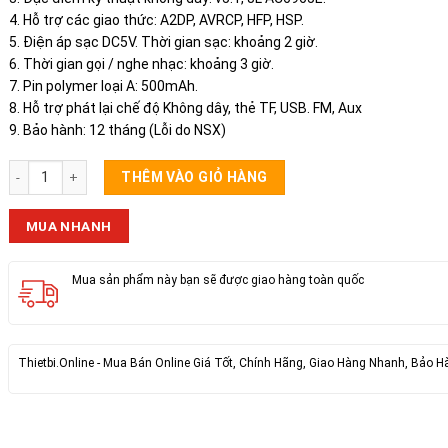
4. Hỗ trợ các giao thức: A2DP, AVRCP, HFP, HSP.
5. Điện áp sạc DC5V. Thời gian sạc: khoảng 2 giờ.
6. Thời gian gọi / nghe nhạc: khoảng 3 giờ.
7. Pin polymer loại A: 500mAh.
8. Hỗ trợ phát lại chế độ Không dây, thẻ TF, USB. FM, Aux
9. Bảo hành: 12 tháng (Lỗi do NSX)
Loa Bluetooth Borofone BR18 (BR) số lượng
THÊM VÀO GIỎ HÀNG
MUA NHANH
Mua sản phẩm này bạn sẽ được giao hàng toàn quốc
Thietbi.Online - Mua Bán Online Giá Tốt, Chính Hãng, Giao Hàng Nhanh, Bảo H