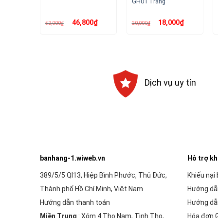
GH01 Trắng
Giá
Giá
Giá
Giá
46,800
₫
18,000
₫
52,000
₫
20,000
₫
gốc
hiện
gốc
hiện
là:
tại
là:
tại
52,000₫.
là:
20,000₫.
là:
46,800₫.
18,000₫.
Dịch vụ uy tín
banhang-1.wiweb.vn
Hỗ trợ k
389/5/5 Ql13, Hiệp Bình Phước, Thủ Đức,
Khiếu nại
Thành phố Hồ Chí Minh, Việt Nam
Hướng dẫ
Hướng dẫn thanh toán
Hướng dẫ
Miền Trung
: Xóm 4 Thọ Nam, Tịnh Thọ,
Hóa đơn 