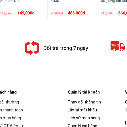
2 Thanh Đèn
SH30
Được Nguồn Us
Giá
Giá
Giá
Giá
Giá
149,000
₫
486,000
₫
666,
165,556
₫
540,000
₫
740,000
₫
gốc
hiện
gốc
hiện
gốc
là:
tại
là:
tại
là:
165,556₫.
là:
540,000₫.
là:
740,00
149,000₫.
486,000₫.
Đổi trả trong 7 ngày
hách hàng
Quản lý tài khoản
V
 bồi thường
Thay đổi thông tin
G
n thanh toán
Lấy lại mật khẩu
1
n mua hàng
Lịch sử mua hàng
L
GTGT điện tử
Quản lý giỏ hàng