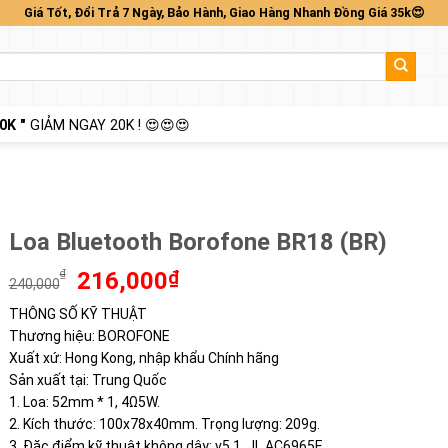
Giá Tốt, Đổi Trả 7 Ngày, Bảo Hành, Giao Hàng Nhanh Đồng Giá 35k😍
0K "
GIẢM NGAY 20K ! 😍😍😍
Loa Bluetooth Borofone BR18 (BR)
Giá
Giá
₫
216,000
₫
240,000
gốc
hiện
THÔNG SỐ KỸ THUẬT
là:
tại
Thương hiệu: BOROFONE
240,000₫.
là:
216,000₫.
Xuất xứ: Hong Kong, nhập khẩu Chính hãng
Sản xuất tại: Trung Quốc
1. Loa: 52mm * 1, 4Ω5W.
2. Kích thước: 100x78x40mm. Trọng lượng: 209g.
3. Đặc điểm kỹ thuật không dây: v5.1, JL AC6965E.