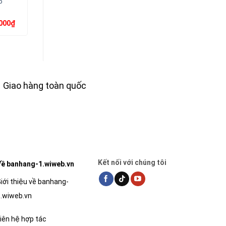
b
Lightsync
KM-2805
I
Giá
Giá
Giá
Giá
Giá
000
₫
86,400
₫
299,000
₫
96,000
₫
333,000
₫
7
hiện
gốc
hiện
gốc
hiện
tại
là:
tại
là:
tại
0₫.
là:
96,000₫.
là:
333,000₫.
là:
666,000₫.
86,400₫.
299,000₫.
Giao hàng toàn quốc
Kết nối với chúng tôi
ề banhang-1.wiweb.vn
iới thiệu về banhang-
.wiweb.vn
iên hệ hợp tác