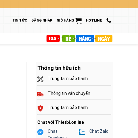
TIN TỨC
ĐĂNG NHẬP
GIỎ HÀNG
HOTLINE
Thông tin hữu ích
Trung tâm bảo hành
Thông tin vận chuyển
Trung tâm bảo hành
Chat với Thietbi.online
Chat
Chat Zalo
Facebook