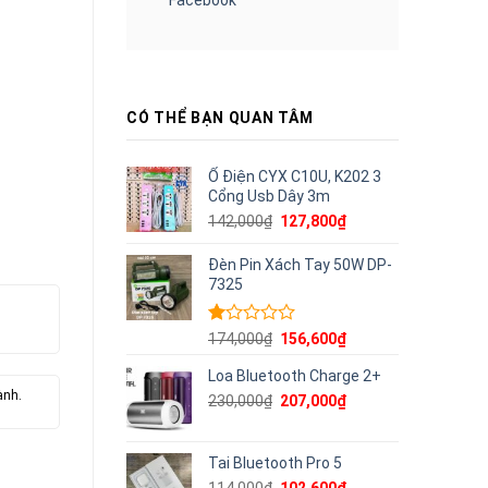
CÓ THỂ BẠN QUAN TÂM
Ổ Điện CYX C10U, K202 3
Cổng Usb Dây 3m
Giá
Giá
142,000
₫
127,800
₫
gốc
hiện
là:
tại
Đèn Pin Xách Tay 50W DP-
142,000₫.
là:
7325
127,800₫.
Được
Giá
Giá
174,000
₫
156,600
₫
xếp
gốc
hiện
hạng
Loa Bluetooth Charge 2+
là:
tại
1.00
174,000₫.
là:
ành.
Giá
Giá
230,000
₫
207,000
₫
5
156,600₫.
gốc
hiện
sao
là:
tại
230,000₫.
là:
Tai Bluetooth Pro 5
207,000₫.
Giá
Giá