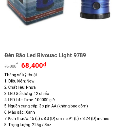
Đèn Bão Led Bivouac Light 9789
Giá
Giá
₫
68,400
₫
76,000
gốc
hiện
Thông số kỹ thuật:
là:
tại
1. Điều kiện: New
76,000₫.
là:
68,400₫.
2. Chất liệu: Nhựa
3. LED Số lượng: 12 chiếc
4. LED Life Time: 100000 giờ
5. Nguồn cung cấp: 3 x pin AA (không bao gồm)
6. Màu sắc: Xanh
7. Kích thước: 15 (L) x 8.3 (D) cm / 5,91 (L) x 3,24 (D) inches
8. Trọng lượng: 225g / 8oz