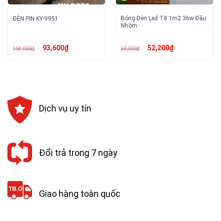
Bóng Đèn Led T8 1m2 36w Đầu
ĐÈN PIN KY-9951
Nhôm
Giá
Giá
Giá
Giá
93,600
₫
52,200
₫
104,000
₫
58,000
₫
gốc
hiện
gốc
hiện
là:
tại
là:
tại
104,000₫.
là:
58,000₫.
là:
93,600₫.
52,200₫.
Dịch vụ uy tín
Đổi trả trong 7 ngày
Giao hàng toàn quốc