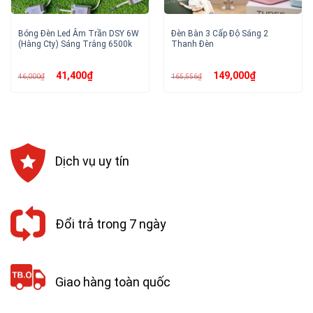
Bóng Đèn Led Âm Trần DSY 6W
Đèn Bàn 3 Cấp Độ Sáng 2
(Hàng Cty) Sáng Trắng 6500k
Thanh Đèn
Giá
Giá
Giá
Giá
41,400
₫
149,000
₫
46,000
₫
165,556
₫
gốc
hiện
gốc
hiện
là:
tại
là:
tại
46,000₫.
là:
165,556₫.
là:
41,400₫.
149,000₫.
Dịch vụ uy tín
Đổi trả trong 7 ngày
Giao hàng toàn quốc