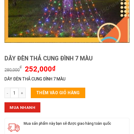
DÂY ĐÈN THẢ CUNG ĐÌNH 7 MÀU
Giá
Giá
₫
252,000
₫
280,000
gốc
hiện
DÂY ĐÈN THẢ CUNG ĐÌNH 7 MÀU
là:
tại
280,000₫.
là:
DÂY ĐÈN THẢ CUNG ĐÌNH 7 MÀU số lượng
252,000₫.
THÊM VÀO GIỎ HÀNG
MUA NHANH
Mua sản phẩm này bạn sẽ được giao hàng toàn quốc