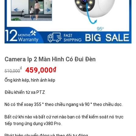
Camera Ip 2 Màn Hình Có Đui Đèn
Giá
Giá
₫
459,000
₫
510,000
gốc
hiện
Ống kính kép, hình ảnh kép
là:
tại
510,000₫.
là:
Điều khiển từ xa PTZ
459,000₫.
Nó có thể xoay 355 ° theo chiều ngang và 90 ° theo chiều dọc.
Bất cứ khi nào và bất cứ nơi nào bạn có thể kiểm soát nó trực
tiếp trong ứng dụng v380 Pro.
Phát hiện chuyển động và theo dõi tự động