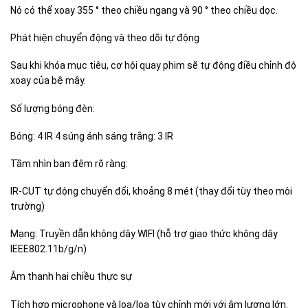
Nó có thể xoay 355 ° theo chiều ngang và 90 ° theo chiều dọc.
Phát hiện chuyển động và theo dõi tự động
Sau khi khóa mục tiêu, cơ hội quay phim sẽ tự động điều chỉnh độ
xoay của bệ mây.
Số lượng bóng đèn:
Bóng: 4 IR 4 súng ánh sáng trắng: 3 IR
Tầm nhìn ban đêm rõ ràng:
IR-CUT tự động chuyển đổi, khoảng 8 mét (thay đổi tùy theo môi
trường)
Mạng: Truyền dẫn không dây WIFI (hỗ trợ giao thức không dây
IEEE802.11b/g/n)
Âm thanh hai chiều thực sự
Tích hợp microphone và loa/loa tùy chỉnh mới với âm lượng lớn.