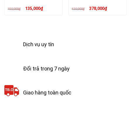
Giá
Giá
Giá
Giá
135,000
₫
378,000
₫
150,000
₫
420,000
₫
gốc
hiện
gốc
hiện
là:
tại
là:
tại
150,000₫.
là:
420,000₫.
là:
135,000₫.
378,000₫.
Dịch vụ uy tín
Đổi trả trong 7 ngày
Giao hàng toàn quốc