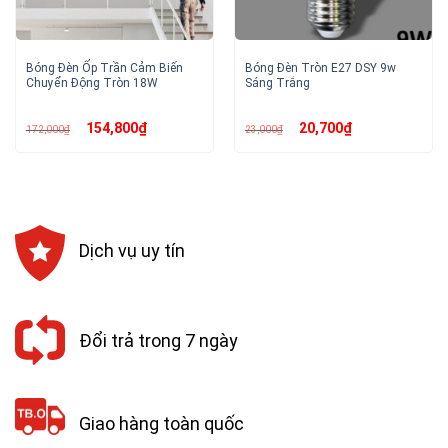
Bóng Đèn Ốp Trần Cảm Biến
Bóng Đèn Tròn E27 DSY 9w
Chuyển Động Tròn 18W
Sáng Trắng
Giá
Giá
Giá
Giá
154,800
₫
20,700
₫
172,000
₫
23,000
₫
gốc
hiện
gốc
hiện
là:
tại
là:
tại
172,000₫.
là:
23,000₫.
là:
154,800₫.
20,700₫.
Dịch vụ uy tín
Đổi trả trong 7 ngày
Giao hàng toàn quốc