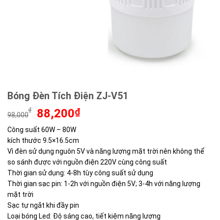
Bóng Đèn Tích Điện ZJ-V51
Giá
Giá
₫
88,200
₫
98,000
gốc
hiện
Công suất 60W – 80W
là:
tại
kích thước 9.5×16.5cm
98,000₫.
là:
88,200₫.
Vì đèn sử dụng nguôn 5V và năng lượng mặt trời nên không thể
so sánh được với nguồn điện 220V cùng công suất
Thời gian sử dụng: 4-8h tùy công suất sử dụng
Thời gian sạc pin: 1-2h với nguồn điện 5V; 3-4h với năng lượng
mặt trời
Sạc tự ngắt khi đầy pin
Loại bóng Led: Độ sáng cao, tiết kiệm năng lượng