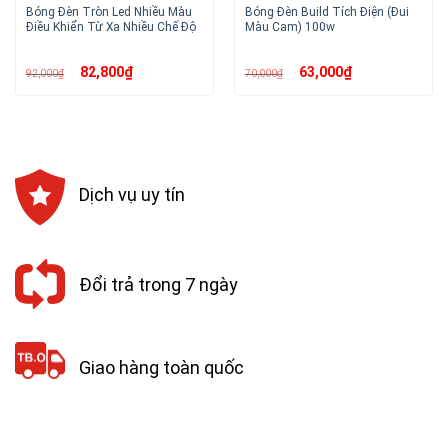
Bóng Đèn Tròn Led Nhiều Màu
Bóng Đèn Build Tích Điện (Đui
Điều Khiển Từ Xa Nhiều Chế Độ
Màu Cam) 100w
Giá
Giá
Giá
Giá
82,800
₫
63,000
₫
92,000
₫
70,000
₫
gốc
hiện
gốc
hiện
là:
tại
là:
tại
92,000₫.
là:
70,000₫.
là:
82,800₫.
63,000₫.
Dịch vụ uy tín
Đổi trả trong 7 ngày
Giao hàng toàn quốc