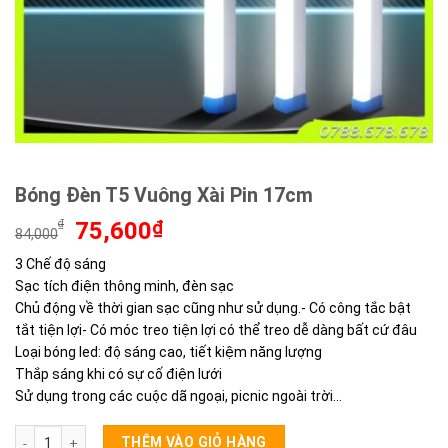
Bóng Đèn T5 Vuông Xài Pin 17cm
Giá
Giá
₫
75,600
₫
84,000
gốc
hiện
3 Chế độ sáng
là:
tại
Sạc tích điện thông minh, đèn sạc
84,000₫.
là:
75,600₫.
Chủ động về thời gian sạc cũng như sử dụng.- Có công tắc bật
tắt tiện lợi- Có móc treo tiện lợi có thể treo dễ dàng bất cứ đâu
Loại bóng led: độ sáng cao, tiết kiệm năng lượng
Thắp sáng khi có sự cố điện lưới
Sử dụng trong các cuộc dã ngoại, picnic ngoài trời…
Bóng Đèn T5 Vuông Xài Pin 17cm số lượng
THÊM VÀO GIỎ HÀNG