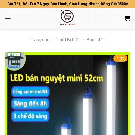
Skip
Giá Tốt, Đổi Trả 7 Ngày, Bảo Hành, Giao Hàng Nhanh Đồng Giá 35k😍
to
content
Trang chủ
/
Thiết Bị Điện
/
Bóng đèn
-10%