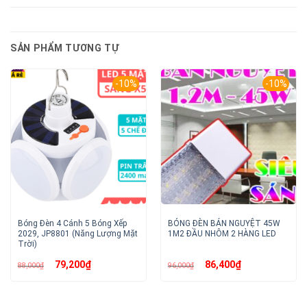
SẢN PHẨM TƯƠNG TỰ
-10%
-10%
Bóng Đèn 4 Cánh 5 Bóng Xếp
BÓNG ĐÈN BÁN NGUYỆT 45W
2029, JP8801 (Năng Lượng Mặt
1M2 ĐẦU NHÔM 2 HÀNG LED
Trời)
Giá
Giá
Giá
Giá
79,200
₫
86,400
₫
88,000
₫
96,000
₫
gốc
hiện
gốc
hiện
là:
tại
là:
tại
88,000₫.
là:
96,000₫.
là:
79,200₫.
86,400₫.