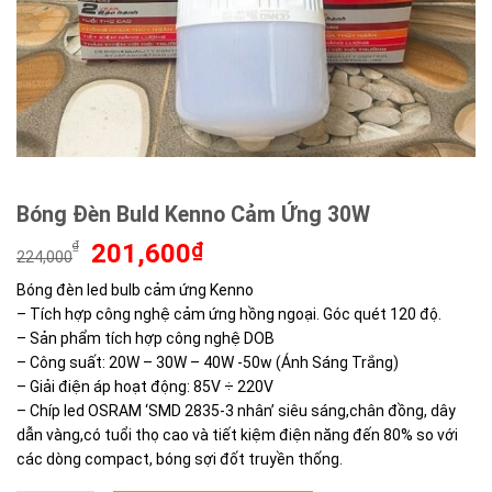
Bóng Đèn Buld Kenno Cảm Ứng 30W
Giá
Giá
₫
201,600
₫
224,000
gốc
hiện
Bóng đèn led bulb cảm ứng Kenno
là:
tại
– Tích hợp công nghệ cảm ứng hồng ngoại. Góc quét 120 độ.
224,000₫.
là:
201,600₫.
– Sản phẩm tích hợp công nghệ DOB
– Công suất: 20W – 30W – 40W -50w (Ánh Sáng Trắng)
– Giải điện áp hoạt động: 85V ÷ 220V
– Chíp led OSRAM ‘SMD 2835-3 nhân’ siêu sáng,chân đồng, dây
dẫn vàng,có tuổi thọ cao và tiết kiệm điện năng đến 80% so với
các dòng compact, bóng sợi đốt truyền thống.