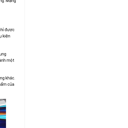
ùng. Mạng
chỉ được
ụ kiện
rung
hành một
ụng khác.
phẩm của