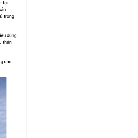
 tại
sản
ú trọng
tiêu dùng
u thân
ng các