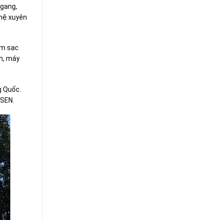
ggang,
ghệ xuyên
ồm sạc
nh, máy
g Quốc.
ISEN.