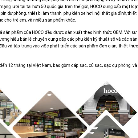
ạng lưới tại tại hơn 50 quốc gia trên thế giới, HOCO cung cấp một loạ
dự phòng, thiết bị âm thanh, phụ kiện xe hơi, nội thất gia đình,thiết b
dục cho trẻ em, và nhiều sản phẩm khác.
 cả sản phẩm của HOCO đều được sản xuất theo hình thức OEM. Với sự
ương hiệu bán lẻ chuyên cung cấp các phụ kiện kỹ thuật số và các sả
ầu và tập trung vào việc phát triển các sản phẩm đơn giản, thiết thực
ến 12 tháng tại Việt Nam, bao gồm cáp sạc, củ sạc, sạc dự phòng, và 