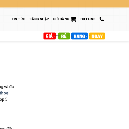
TIN TỨC
ĐĂNG NHẬP
GIỎ HÀNG
HOTLINE
ng và đa
thoại
op 5
hàng đầu