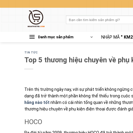
Skip
to
content
Tìm
kiếm:
Danh mục sản phẩm
NHẬP MÃ
" KM2
TIN TỨC
Top 5 thương hiệu chuyên về phụ k
Trên thị trường ngày nay, với sự phát triển không ngừng 
dạng đã trở thành một phần không thể thiếu trong cuộc s
hãng nào tốt
nhằm
có cái nhìn tổng quan về những thươn
thương hiệu chuyên về phụ kiện điện thoại được đánh giá
HOCO
Ra đời từ năm 2009, thương hiệu HOCO đã trở thành một 