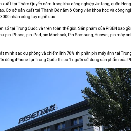
n xuất tại Thâm Quyến nằm trong khu công nghiệp Jintang, quận Hen
cao. Cơ sở sản xuất tại Thành Đô nằm ở Công viên khoa học và công n
 3000 nhân công tay nghề cao.
iện số tại Trung Quốc và trên toàn thế giới. Sản phẩm của PISEN bao g
như pin iPhone, pin iPad, pin Macbook, Pin Samsung, Huawei, pin máy ả
át minh sạc dự phòng và chiếm lĩnh 70% thị phần pin máy ảnh tại Trun
ời dùng iPhone tại Trung Quốc thì có 1 người sử dụng sản phẩm của P