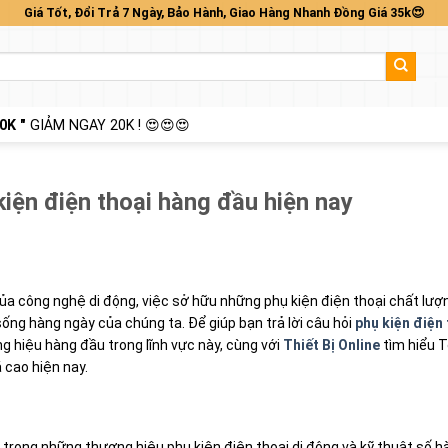
Giá Tốt, Đổi Trả 7 Ngày, Bảo Hành, Giao Hàng Nhanh Đồng Giá 35k😍
0K "
GIẢM NGAY 20K ! 😍😍😍
iện điện thoại hàng đầu hiện nay
của công nghệ di động, việc sở hữu những phụ kiện điện thoại chất lượ
ống hàng ngày của chúng ta. Để giúp bạn trả lời câu hỏi
phụ kiện điện 
g hiệu hàng đầu trong lĩnh vực này, cùng với
Thiết Bị Online
tìm hiểu T
 cao hiện nay.
trong những thương hiệu phụ kiện điện thoại di động và kỹ thuật số 