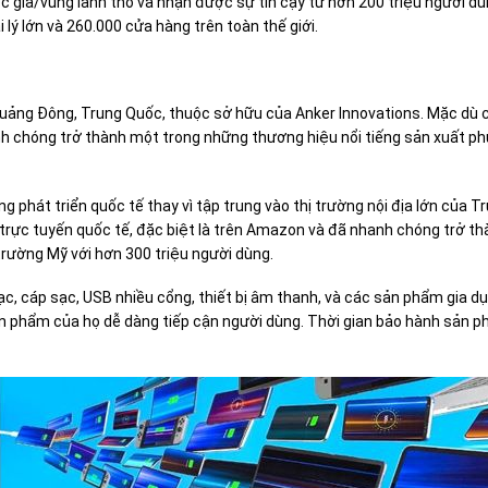
gia/vùng lãnh thổ và nhận được sự tin cậy từ hơn 200 triệu người d
lý lớn và 260.000 cửa hàng trên toàn thế giới.
Quảng Đông, Trung Quốc, thuộc sở hữu của Anker Innovations. Mặc dù 
h chóng trở thành một trong những thương hiệu nổi tiếng sản xuất ph
 phát triển quốc tế thay vì tập trung vào thị trường nội địa lớn của T
g trực tuyến quốc tế, đặc biệt là trên Amazon và đã nhanh chóng trở t
rường Mỹ với hơn 300 triệu người dùng.
c, cáp sạc, USB nhiều cổng, thiết bị âm thanh, và các sản phẩm gia d
n phẩm của họ dễ dàng tiếp cận người dùng. Thời gian bảo hành sản 