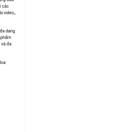
t các
ị video,,
 đa dạng
n phẩm
 và đa
loa