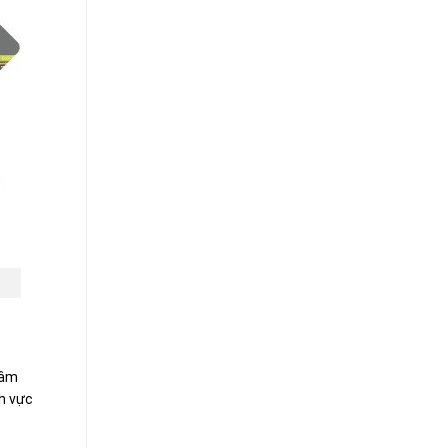
hâm
h vực