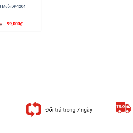
t Muỗi DP-1204
Giá
Giá
99,000
₫
0
₫
gốc
hiện
là:
tại
110,000₫.
là:
99,000₫.
Đổi trả trong 7 ngày