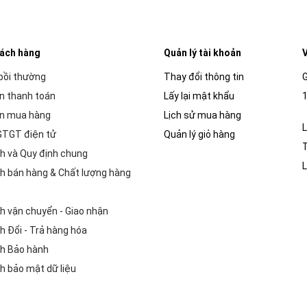
hách hàng
Quản lý tài khoản
V
 bồi thường
Thay đổi thông tin
G
n thanh toán
Lấy lại mật khẩu
1
n mua hàng
Lịch sử mua hàng
L
GTGT điện tử
Quản lý giỏ hàng
h và Quy định chung
L
h bán hàng & Chất lượng hàng
h vận chuyển - Giao nhận
h Đổi - Trả hàng hóa
h Bảo hành
h bảo mật dữ liệu