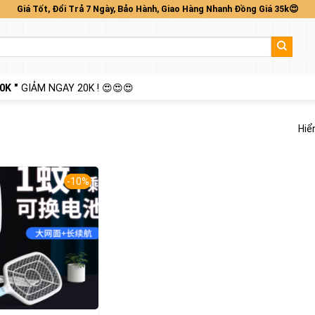
Giá Tốt, Đổi Trả 7 Ngày, Bảo Hành, Giao Hàng Nhanh Đồng Giá 35k😍
0K "
GIẢM NGAY 20K ! 😍😍😍
Hiể
-10%