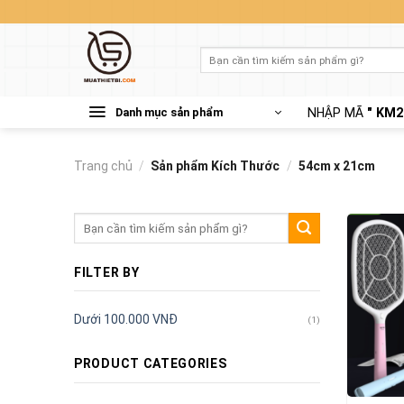
Skip
to
content
Tìm
kiếm:
Danh mục sản phẩm
NHẬP MÃ
" KM2
Trang chủ
/
Sản phẩm Kích Thước
/
54cm x 21cm
Tìm
kiếm:
FILTER BY
Dưới 100.000 VNĐ
(1)
PRODUCT CATEGORIES