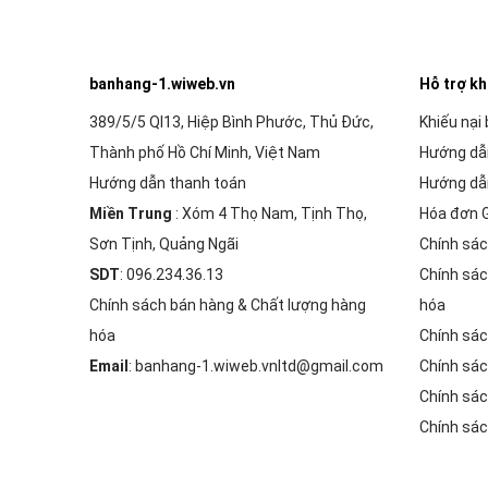
banhang-1.wiweb.vn
Hỗ trợ k
389/5/5 Ql13, Hiệp Bình Phước, Thủ Đức,
Khiếu nại
Thành phố Hồ Chí Minh, Việt Nam
Hướng dẫ
Hướng dẫn thanh toán
Hướng dẫ
Miền Trung
: Xóm 4 Thọ Nam, Tịnh Thọ,
Hóa đơn 
Sơn Tịnh, Quảng Ngãi
Chính sác
SDT
: 096.234.36.13
Chính sác
Chính sách bán hàng & Chất lượng hàng
hóa
hóa
Chính sác
Email
: banhang-1.wiweb.vnltd@gmail.com
Chính sác
Chính sác
Chính sác