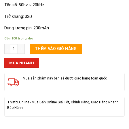
Tần số: 50hz ~ 20KHz
Trở kháng: 32Ω
Dung lượng pin: 230mAh
Còn 100 trong kho
Tai Bluetooth Remax Proda PD-BT900 số lượng
THÊM VÀO GIỎ HÀNG
MUA NHANH
Mua sản phẩm này bạn sẽ được giao hàng toàn quốc
Thietbi.Online - Mua Bán Online Giá Tốt, Chính Hãng, Giao Hàng Nhanh,
Bảo Hành.