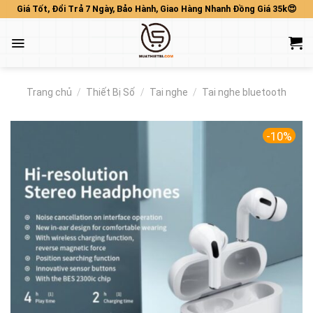
Skip
Giá Tốt, Đổi Trả 7 Ngày, Bảo Hành, Giao Hàng Nhanh Đồng Giá 35k😍
to
content
Trang chủ
/
Thiết Bị Số
/
Tai nghe
/
Tai nghe bluetooth
-10%