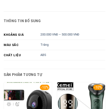
THÔNG TIN BỔ SUNG
200.000 VNĐ – 500.000 VNĐ
KHOẢNG GIÁ
Trắng
MÀU SẮC
ABS
CHẤT LIỆU
SẢN PHẨM TƯƠNG TỰ
-10%
-10%