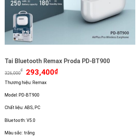
Tai Bluetooth Remax Proda PD-BT900
Giá
Giá
₫
293,400
₫
326,000
gốc
hiện
Thương hiệu: Remax
là:
tại
326,000₫.
là:
Model: PD-BT900
293,400₫.
Chất liệu: ABS, PC
Bluetooth: V5.0
Màu sắc: trắng