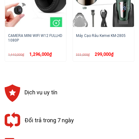
CAMERA MINI WIFI W12 FULLHD
Máy Cạo Râu Kemei KM-2805
1080P
Giá
Giá
Giá
Giá
1,296,000
₫
299,000
₫
1,440,000
₫
333,000
₫
gốc
hiện
gốc
hiện
là:
tại
là:
tại
1,440,000₫.
là:
333,000₫.
là:
1,296,000₫.
299,000₫.
Dịch vụ uy tín
Đổi trả trong 7 ngày