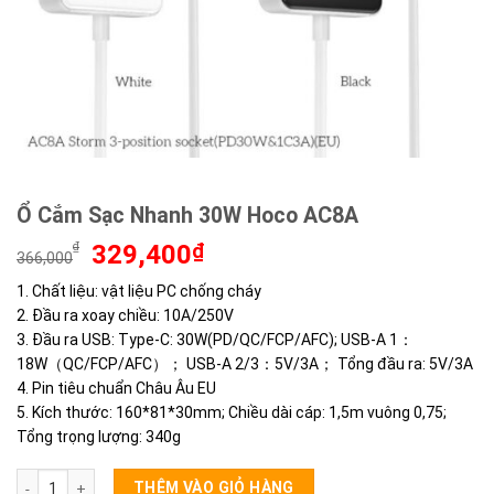
Ổ Cắm Sạc Nhanh 30W Hoco AC8A
Giá
Giá
₫
329,400
₫
366,000
gốc
hiện
1. Chất liệu: vật liệu PC chống cháy
là:
tại
2. Đầu ra xoay chiều: 10A/250V
366,000₫.
là:
329,400₫.
3. Đầu ra USB: Type-C: 30W(PD/QC/FCP/AFC); USB-A 1：
18W（QC/FCP/AFC）； USB-A 2/3：5V/3A； Tổng đầu ra: 5V/3A
4. Pin tiêu chuẩn Châu Âu EU
5. Kích thước: 160*81*30mm; Chiều dài cáp: 1,5m vuông 0,75;
Tổng trọng lượng: 340g
Ổ Cắm Sạc Nhanh 30W Hoco AC8A số lượng
THÊM VÀO GIỎ HÀNG