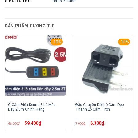
160*81*30mm
KÍCH THƯỚC
SẢN PHẨM TƯƠNG TỰ
-10%
-10%
Ổ Cắm Điện Kenno 3 Lỗ Màu
Đầu Chuyển Đổi Lỗ Cắm Dẹp
Dây 2.5m Chính Hãng
Thành Lỗ Cắm Tròn
Giá
Giá
Giá
Giá
59,400
₫
6,300
₫
66,000
₫
7,000
₫
gốc
hiện
gốc
hiện
là:
tại
là:
tại
66,000₫.
là:
7,000₫.
là:
59,400₫.
6,300₫.