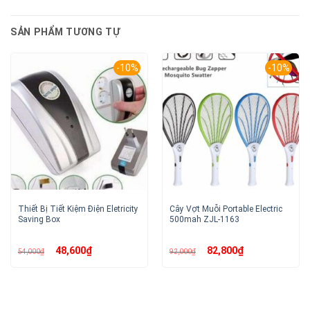
SẢN PHẨM TƯƠNG TỰ
-10%
-10%
Thiết Bị Tiết Kiệm Điện Eletricity
Cây Vợt Muỗi Portable Electric
Saving Box
500mah ZJL-1163
Giá
Giá
Giá
Giá
48,600
₫
82,800
₫
54,000
₫
92,000
₫
gốc
hiện
gốc
hiện
là:
tại
là:
tại
54,000₫.
là:
92,000₫.
là:
48,600₫.
82,800₫.