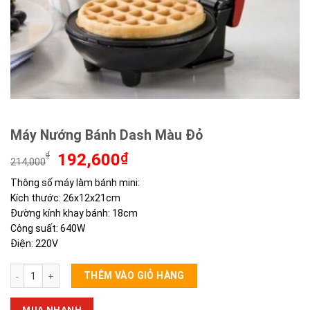
Máy Nướng Bánh Dash Màu Đỏ
Giá
Giá
₫
192,600
₫
214,000
gốc
hiện
Thông số máy làm bánh mini:
là:
tại
Kích thước: 26x12x21cm
214,000₫.
là:
192,600₫.
Đường kính khay bánh: 18cm
Công suất: 640W
Điện: 220V
Máy Nướng Bánh Dash Màu Đỏ số lượng
THÊM VÀO GIỎ HÀNG
MUA NHANH