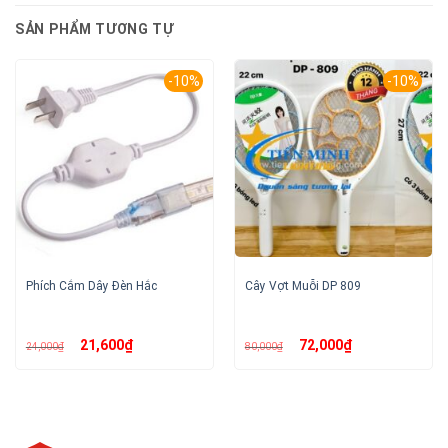
SẢN PHẨM TƯƠNG TỰ
-10%
-10%
Phích Cắm Dây Đèn Hắc
Cây Vợt Muỗi DP 809
Giá
Giá
Giá
Giá
21,600
₫
72,000
₫
24,000
₫
80,000
₫
gốc
hiện
gốc
hiện
là:
tại
là:
tại
24,000₫.
là:
80,000₫.
là:
21,600₫.
72,000₫.