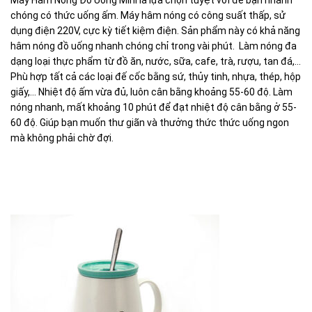
Máy Hâm Nóng Đồ Uống Mini là lựa chọn tuyệt vời để bạn nhanh
chóng có thức uống ấm. Máy hâm nóng có công suất thấp, sử
dụng điện 220V, cực kỳ tiết kiệm điện. Sản phẩm này có khả năng
hâm nóng đồ uống nhanh chóng chỉ trong vài phút. Làm nóng đa
dạng loại thực phẩm từ đồ ăn, nước, sữa, cafe, trà, rượu, tan đá,…
Phù hợp tất cả các loại đế cốc bằng sứ, thủy tinh, nhựa, thép, hộp
giấy,… Nhiệt độ ấm vừa đủ, luôn cân bằng khoảng 55-60 độ. Làm
nóng nhanh, mất khoảng 10 phút để đạt nhiệt độ cân bằng ở 55-
60 độ. Giúp bạn muốn thư giãn và thưởng thức thức uống ngon
mà không phải chờ đợi.