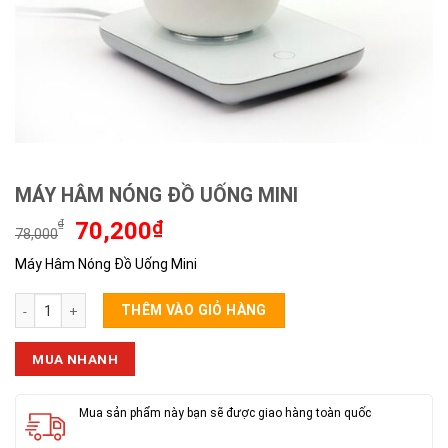
MÁY HÂM NÓNG ĐỒ UỐNG MINI
Giá
Giá
₫
70,200
₫
78,000
gốc
hiện
Máy Hâm Nóng Đồ Uống Mini
là:
tại
78,000₫.
là:
MÁY HÂM NÓNG ĐỒ UỐNG MINI số lượng
70,200₫.
THÊM VÀO GIỎ HÀNG
MUA NHANH
Mua sản phẩm này bạn sẽ được giao hàng toàn quốc