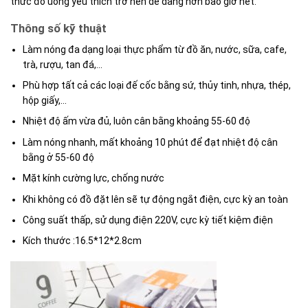
thức đồ uống yêu thích trở nên dễ dàng hơn bao giờ hết.
Thông số kỹ thuật
Làm nóng đa dạng loại thực phẩm từ đồ ăn, nước, sữa, cafe,
trà, rượu, tan đá,…
Phù hợp tất cả các loại đế cốc bằng sứ, thủy tinh, nhựa, thép,
hộp giấy,…
Nhiệt độ ấm vừa đủ, luôn cân bằng khoảng 55-60 độ
Làm nóng nhanh, mất khoảng 10 phút để đạt nhiệt độ cân
bằng ở 55-60 độ
Mặt kính cường lực, chống nước
Khi không có đồ đặt lên sẽ tự động ngắt điện, cực kỳ an toàn
Công suất thấp, sử dụng điện 220V, cực kỳ tiết kiệm điện
Kích thước :16.5*12*2.8cm