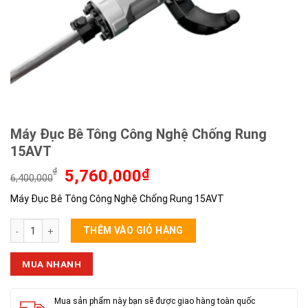
Máy Đục Bê Tông Công Nghệ Chống Rung
15AVT
Giá
Giá
₫
5,760,000
₫
6,400,000
gốc
hiện
Máy Đục Bê Tông Công Nghệ Chống Rung 15AVT
là:
tại
6,400,000₫.
là:
Máy Đục Bê Tông Công Nghệ Chống Rung 15AVT số lượng
5,760,000₫.
THÊM VÀO GIỎ HÀNG
MUA NHANH
Mua sản phẩm này bạn sẽ được giao hàng toàn quốc