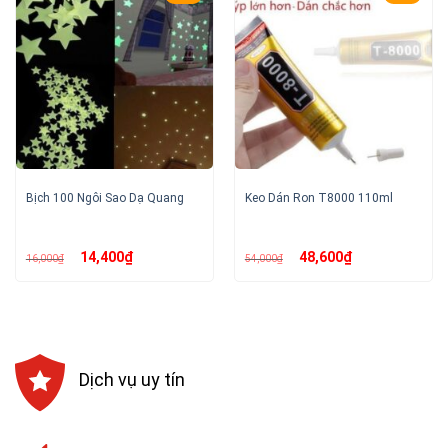
Bịch 100 Ngôi Sao Dạ Quang
Keo Dán Ron T8000 110ml
Giá
Giá
Giá
Giá
14,400
₫
48,600
₫
16,000
₫
54,000
₫
gốc
hiện
gốc
hiện
là:
tại
là:
tại
16,000₫.
là:
54,000₫.
là:
14,400₫.
48,600₫.
Dịch vụ uy tín