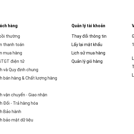
hách hàng
Quản lý tài khoản
V
 bồi thường
Thay đổi thông tin
G
n thanh toán
Lấy lại mật khẩu
1
n mua hàng
Lịch sử mua hàng
L
GTGT điện tử
Quản lý giỏ hàng
h và Quy định chung
L
h bán hàng & Chất lượng hàng
h vận chuyển - Giao nhận
h Đổi - Trả hàng hóa
h Bảo hành
h bảo mật dữ liệu