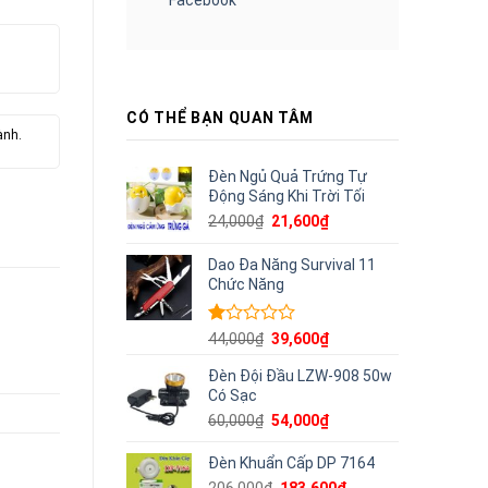
CÓ THỂ BẠN QUAN TÂM
ành.
Đèn Ngủ Quả Trứng Tự
Động Sáng Khi Trời Tối
Giá
Giá
24,000
₫
21,600
₫
gốc
hiện
là:
tại
Dao Đa Năng Survival 11
24,000₫.
là:
Chức Năng
21,600₫.
Được
Giá
Giá
44,000
₫
39,600
₫
xếp
gốc
hiện
hạng
Đèn Đội Đầu LZW-908 50w
là:
tại
1.00
Có Sạc
44,000₫.
là:
5
39,600₫.
Giá
Giá
60,000
₫
54,000
₫
sao
gốc
hiện
là:
tại
Đèn Khuẩn Cấp DP 7164
60,000₫.
là:
Giá
Giá