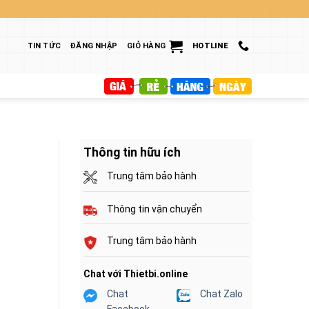
TIN TỨC
ĐĂNG NHẬP
GIỎ HÀNG
HOTLINE
Thông tin hữu ích
Trung tâm bảo hành
Thông tin vận chuyển
Trung tâm bảo hành
Chat với Thietbi.online
Chat
Chat Zalo
Facebook