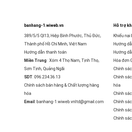
banhang-1.wiweb.vn
Hỗ trợ k
389/5/5 Ql13, Hiệp Bình Phước, Thủ Đức,
Khiếu nại
Thành phố Hồ Chí Minh, Việt Nam
Hướng dẫ
Hướng dẫn thanh toán
Hướng dẫ
Miền Trung
: Xóm 4 Thọ Nam, Tịnh Thọ,
Hóa đơn 
Sơn Tịnh, Quảng Ngãi
Chính sác
SDT
: 096.234.36.13
Chính sác
Chính sách bán hàng & Chất lượng hàng
hóa
hóa
Chính sác
Email
: banhang-1.wiweb.vnltd@gmail.com
Chính sác
Chính sác
Chính sác