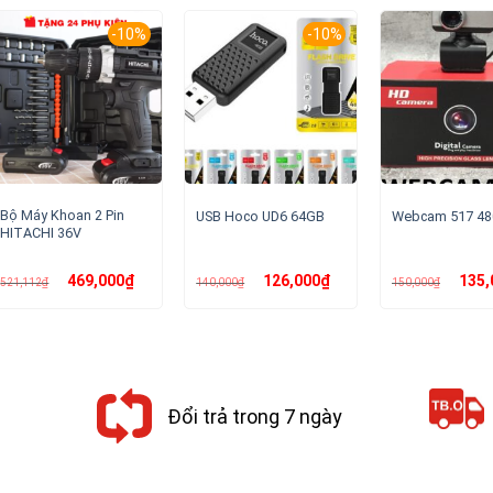
-10%
-10%
Bộ Máy Khoan 2 Pin
USB Hoco UD6 64GB
Webcam 517 48
HITACHI 36V
Giá
Giá
Giá
Giá
Giá
469,000
₫
126,000
₫
135,
521,112
₫
140,000
₫
150,000
₫
gốc
hiện
gốc
hiện
gốc
là:
tại
là:
tại
là:
521,112₫.
là:
140,000₫.
là:
150,00
000₫.
469,000₫.
126,000₫.
Đổi trả trong 7 ngày