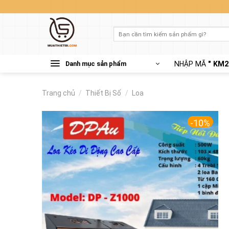
Skip
to
content
Tìm
kiếm:
Danh mục sản phẩm
NHẬP MÃ
" KM2
Trang chủ
/
Thiết Bị Số
/
Loa
-10%