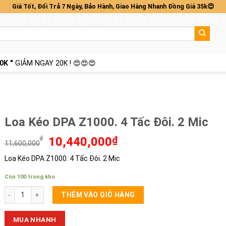
Giá Tốt, Đổi Trả 7 Ngày, Bảo Hành, Giao Hàng Nhanh Đồng Giá 35k😍
0K "
GIẢM NGAY 20K ! 😍😍😍
Loa Kéo DPA Z1000. 4 Tấc Đôi. 2 Mic
Giá
Giá
₫
10,440,000
₫
11,600,000
gốc
hiện
Loa Kéo DPA Z1000. 4 Tấc Đôi. 2 Mic
là:
tại
11,600,000₫.
là:
Còn 100 trong kho
10,440,000₫.
Loa Kéo DPA Z1000. 4 Tấc Đôi. 2 Mic số lượng
THÊM VÀO GIỎ HÀNG
MUA NHANH