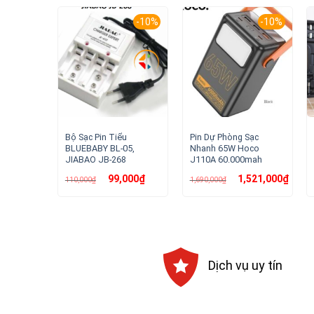
-10%
-10%
Bộ Sạc Pin Tiểu
Pin Dự Phòng Sạc
BLUEBABY BL-05,
Nhanh 65W Hoco
JIABAO JB-268
J110A 60.000mah
Giá
Giá
Giá
Giá
99,000
₫
1,521,000
₫
110,000
₫
1,690,000
₫
gốc
hiện
gốc
hiện
là:
tại
là:
tại
110,000₫.
là:
1,690,000₫.
là:
99,000₫.
1,521,
Dịch vụ uy tín