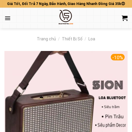
Skip
Giá Tốt, Đổi Trả 7 Ngày, Bảo Hành, Giao Hàng Nhanh Đồng Giá 35k😍
to
content
Trang chủ
/
Thiết Bị Số
/
Loa
-10%