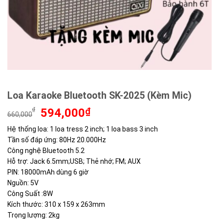
Loa Karaoke Bluetooth SK-2025 (Kèm Mic)
Giá
Giá
₫
594,000
₫
660,000
gốc
hiện
Hệ thống loa: 1 loa tress 2 inch; 1 loa bass 3 inch
là:
tại
Tần số đáp ứng: 80Hz 20.000Hz
660,000₫.
là:
594,000₫.
Công nghệ Bluetooth 5.2
Hỗ trợ: Jack 6.5mm;USB; Thẻ nhớ; FM; AUX
PIN: 18000mAh dùng 6 giờ
Nguồn: 5V
Công Suất :8W
Kích thước: 310 x 159 x 263mm
Trọng lượng: 2kg