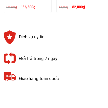
Giá
Giá
Giá
Giá
136,800
₫
82,800
₫
152,000
₫
92,000
₫
gốc
hiện
gốc
hiện
là:
tại
là:
tại
152,000₫.
là:
92,000₫.
là:
136,800₫.
82,800₫.
Dịch vụ uy tín
Đổi trả trong 7 ngày
Giao hàng toàn quốc