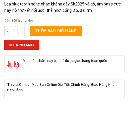
Loa bluetooth nghe nhạc không dây Sk2025 vỏ gỗ, âm bass cực
hay, hỗ trợ kết nối usb, thẻ nhớ, cổng 3.5, đài fm
Còn 100 trong kho
Loa Karaoke Bluetooth SK-2025 (Kèm Mic) số lượng
THÊM VÀO GIỎ HÀNG
MUA NHANH
Mua sản phẩm này bạn sẽ được giao hàng toàn quốc
Thietbi.Online - Mua Bán Online Giá Tốt, Chính Hãng, Giao Hàng Nhanh,
Bảo Hành.