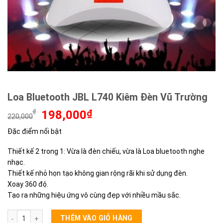
Loa Bluetooth JBL L740 Kiêm Đèn Vũ Trường
Giá
Giá
₫
198,000
₫
220,000
gốc
hiện
Đặc điểm nổi bật
là:
tại
220,000₫.
là:
Thiết kế 2 trong 1: Vừa là đèn chiếu, vừa là Loa bluetooth nghe
198,000₫.
nhạc.
Thiết kế nhỏ họn tạo không gian rộng rãi khi sử dụng đèn.
Xoay 360 độ.
Tạo ra những hiệu ứng vô cùng đẹp với nhiều mầu sắc.
Loa Bluetooth JBL L740 Kiêm Đèn Vũ Trường số lượng
THÊM VÀO GIỎ HÀNG