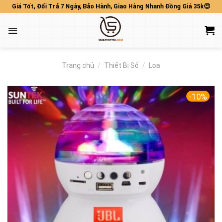
Skip
Giá Tốt, Đổi Trả 7 Ngày, Bảo Hành, Giao Hàng Nhanh Đồng Giá 35k😍
to
content
Trang chủ
/
Thiết Bị Số
/
Loa
-10%