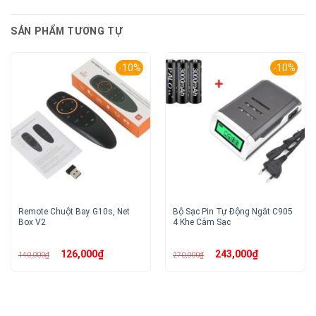
SẢN PHẨM TƯƠNG TỰ
-10%
-10%
Remote Chuột Bay G10s, Net
Bộ Sạc Pin Tự Động Ngắt C905
Box V2
4 Khe Cắm Sạc
Giá
Giá
Giá
Giá
126,000
₫
243,000
₫
140,000
₫
270,000
₫
gốc
hiện
gốc
hiện
là:
tại
là:
tại
140,000₫.
là:
270,000₫.
là:
126,000₫.
243,000₫.