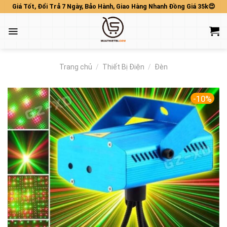
Skip
Giá Tốt, Đổi Trả 7 Ngày, Bảo Hành, Giao Hàng Nhanh Đồng Giá 35k😍
to
content
Trang chủ
/
Thiết Bị Điện
/
Đèn
-10%