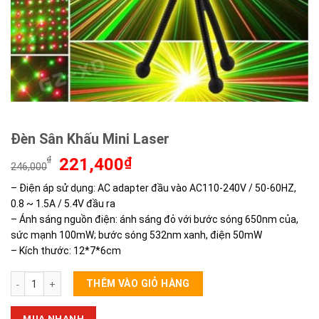
Đèn Sân Khấu Mini Laser
Giá
Giá
₫
221,400
₫
246,000
gốc
hiện
– Điện áp sử dụng: AC adapter đầu vào AC110-240V / 50-60HZ,
là:
tại
0.8 ~ 1.5A / 5.4V đầu ra
246,000₫.
là:
221,400₫.
– Ánh sáng nguồn điện: ánh sáng đỏ với bước sóng 650nm của,
sức mạnh 100mW; bước sóng 532nm xanh, điện 50mW
– Kích thước: 12*7*6cm
Đèn Sân Khấu Mini Laser số lượng
THÊM VÀO GIỎ HÀNG
MUA NHANH