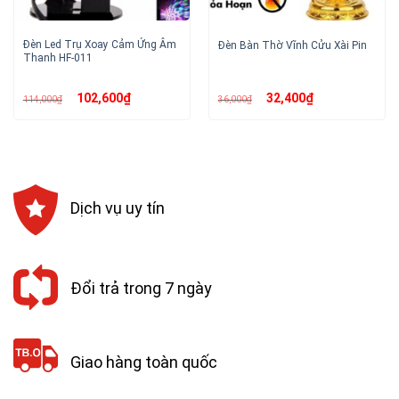
Đèn Led Trụ Xoay Cảm Ứng Âm
Đèn Bàn Thờ Vĩnh Cửu Xài Pin
Thanh HF-011
Giá
Giá
Giá
Giá
102,600
₫
32,400
₫
114,000
₫
36,000
₫
gốc
hiện
gốc
hiện
là:
tại
là:
tại
114,000₫.
là:
36,000₫.
là:
102,600₫.
32,400₫.
Dịch vụ uy tín
Đổi trả trong 7 ngày
Giao hàng toàn quốc