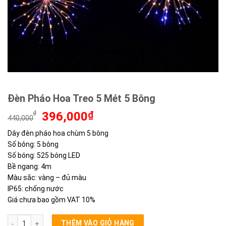
Đèn Pháo Hoa Treo 5 Mét 5 Bông
Giá
Giá
₫
396,000
₫
440,000
gốc
hiện
Dây đèn pháo hoa chùm 5 bông
là:
tại
Số bông: 5 bông
440,000₫.
là:
396,000₫.
Số bóng: 525 bóng LED
Bề ngang: 4m
Màu sắc: vàng – đủ màu
IP65: chống nước
Giá chưa bao gồm VAT 10%
Đèn Pháo Hoa Treo 5 Mét 5 Bông số lượng
THÊM VÀO GIỎ HÀNG