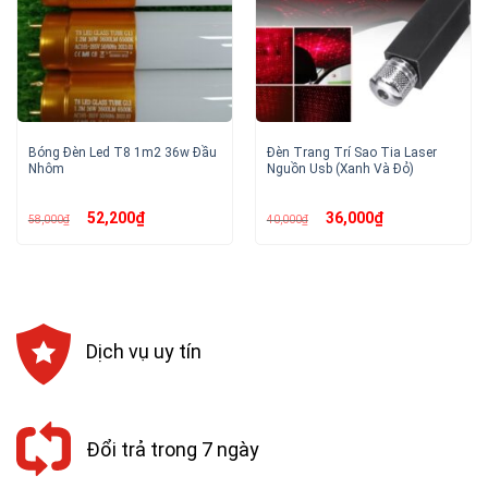
Bóng Đèn Led T8 1m2 36w Đầu
Đèn Trang Trí Sao Tia Laser
Nhôm
Nguồn Usb (Xanh Và Đỏ)
Giá
Giá
Giá
Giá
52,200
₫
36,000
₫
58,000
₫
40,000
₫
gốc
hiện
gốc
hiện
là:
tại
là:
tại
58,000₫.
là:
40,000₫.
là:
52,200₫.
36,000₫.
Dịch vụ uy tín
Đổi trả trong 7 ngày