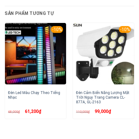
SẢN PHẨM TƯƠNG TỰ
-10%
-10%
Đèn Led Màu Chạy Theo Tiếng
Đèn Cảm Biến Năng Lượng Mặt
Nhạc
Trời Ngụy Trang Camera CL-
877A, GL-2163
Giá
Giá
Giá
Giá
61,200
₫
99,000
₫
68,000
₫
110,000
₫
gốc
hiện
gốc
hiện
là:
tại
là:
tại
68,000₫.
là:
110,000₫.
là:
61,200₫.
99,000₫.