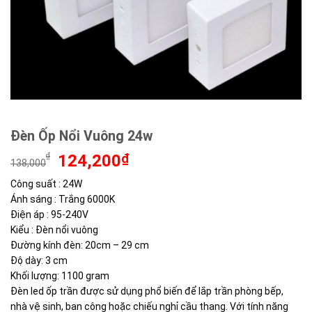
Đèn Ốp Nổi Vuông 24w
Giá
Giá
₫
124,200
₫
138,000
gốc
hiện
Công suất : 24W
là:
tại
Ánh sáng : Trắng 6000K
138,000₫.
là:
124,200₫.
Điện áp : 95-240V
Kiểu : Đèn nổi vuông
Đường kính đèn: 20cm – 29 cm
Độ dày: 3 cm
Khối lượng: 1100 gram
Đèn led ốp trần được sử dụng phổ biến để lắp trần phòng bếp,
nhà vệ sinh, ban công hoặc chiếu nghỉ cầu thang. Với tính năng