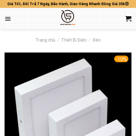
Skip
Giá Tốt, Đổi Trả 7 Ngày, Bảo Hành, Giao Hàng Nhanh Đồng Giá 35k😍
to
content
Trang chủ
/
Thiết Bị Điện
/
Đèn
-10%