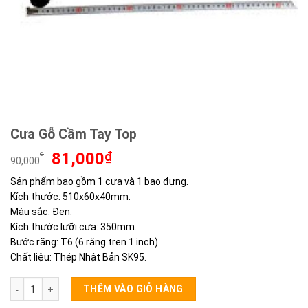
Cưa Gỗ Cầm Tay Top
Giá
Giá
₫
81,000
₫
90,000
gốc
hiện
Sản phẩm bao gồm 1 cưa và 1 bao đựng.
là:
tại
Kích thước: 510x60x40mm.
90,000₫.
là:
81,000₫.
Màu sắc: Đen.
Kích thước lưỡi cưa: 350mm.
Bước răng: T6 (6 răng tren 1 inch).
Chất liệu: Thép Nhật Bản SK95.
Cưa Gỗ Cầm Tay Top số lượng
THÊM VÀO GIỎ HÀNG