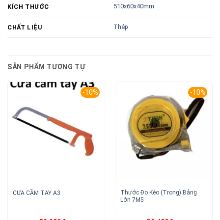
510x60x40mm
KÍCH THƯỚC
Thép
CHẤT LIỆU
SẢN PHẨM TƯƠNG TỰ
-10%
-10%
Thước Đo Kéo (Trong) Bảng
CƯA CẦM TAY A3
Lớn 7M5