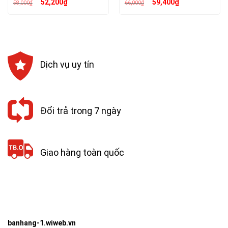
Giá
Giá
Giá
Giá
52,200
₫
59,400
₫
58,000
₫
66,000
₫
gốc
hiện
gốc
hiện
là:
tại
là:
tại
58,000₫.
là:
66,000₫.
là:
52,200₫.
59,400₫.
Dịch vụ uy tín
Đổi trả trong 7 ngày
Giao hàng toàn quốc
banhang-1.wiweb.vn