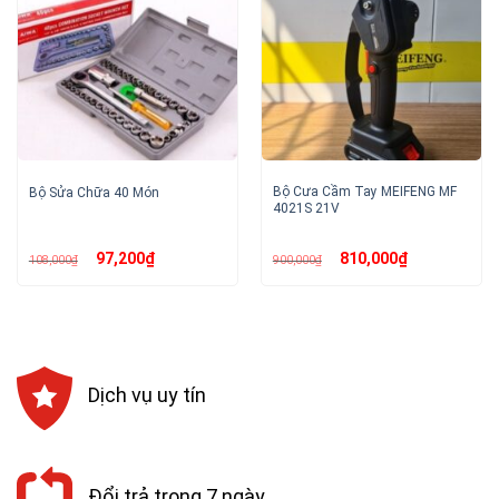
Bộ Cưa Cầm Tay MEIFENG MF
Bộ Sửa Chữa 40 Món
4021S 21V
Giá
Giá
Giá
Giá
97,200
₫
810,000
₫
108,000
₫
900,000
₫
gốc
hiện
gốc
hiện
là:
tại
là:
tại
108,000₫.
là:
900,000₫.
là:
97,200₫.
810,000₫.
Dịch vụ uy tín
Đổi trả trong 7 ngày