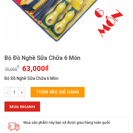
Bộ Đồ Nghề Sữa Chữa 6 Món
Giá
Giá
₫
63,000
₫
70,000
gốc
hiện
Bộ Đồ Nghề Sữa Chữa 6 Món
là:
tại
70,000₫.
là:
Bộ Đồ Nghề Sữa Chữa 6 Món số lượng
63,000₫.
THÊM VÀO GIỎ HÀNG
MUA NHANH
Mua sản phẩm này bạn sẽ được giao hàng toàn quốc