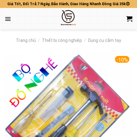
Skip
Giá Tốt, Đổi Trả 7 Ngày, Bảo Hành, Giao Hàng Nhanh Đồng Giá 35k😍
to
content
Trang chủ
/
Thiết bị công nghiệp
/
Dụng cụ cầm tay
-10%