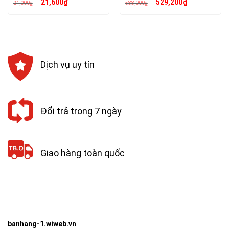
Giá
Giá
Giá
Giá
21,600
₫
529,200
₫
24,000
₫
588,000
₫
gốc
hiện
gốc
hiện
là:
tại
là:
tại
24,000₫.
là:
588,000₫.
là:
21,600₫.
529,200₫.
Dịch vụ uy tín
Đổi trả trong 7 ngày
Giao hàng toàn quốc
banhang-1.wiweb.vn