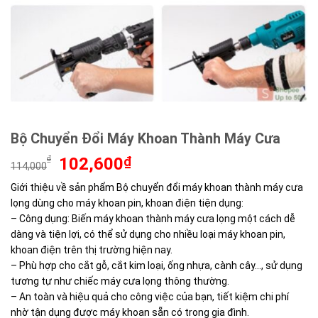
Bộ Chuyển Đổi Máy Khoan Thành Máy Cưa
Giá
Giá
₫
102,600
₫
114,000
gốc
hiện
Giới thiệu về sản phẩm Bộ chuyển đổi máy khoan thành máy cưa
là:
tại
lọng dùng cho máy khoan pin, khoan điện tiện dụng:
114,000₫.
là:
102,600₫.
– Công dụng: Biến máy khoan thành máy cưa lọng một cách dễ
dàng và tiện lợi, có thể sử dụng cho nhiều loại máy khoan pin,
khoan điện trên thị trường hiện nay.
– Phù hợp cho cắt gỗ, cắt kim loại, ống nhựa, cành cây…, sử dụng
tương tự như chiếc máy cưa lọng thông thường.
– An toàn và hiệu quả cho công việc của bạn, tiết kiệm chi phí
nhờ tận dụng được máy khoan sẵn có trong gia đình.