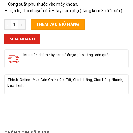
– Công suất phụ thuộc vào máy khoan.
– trọn bộ : bộ chuyển đổi + tay cầm phụ ( tặng kèm 3 lưỡi cưa )
Bộ Chuyển Đổi Máy Khoan Thành Máy Cưa số lượng
THÊM VÀO GIỎ HÀNG
MUA NHANH
Mua sản phẩm này bạn sẽ được giao hàng toàn quốc
Thietbi.Online - Mua Bán Online Giá Tốt, Chính Hãng, Giao Hàng Nhanh,
Bảo Hành.
THÔNG TIN BỔ SUNG