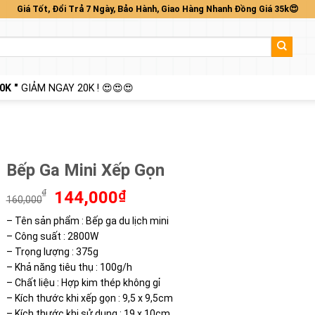
Giá Tốt, Đổi Trả 7 Ngày, Bảo Hành, Giao Hàng Nhanh Đồng Giá 35k😍
0K "
GIẢM NGAY 20K ! 😍😍😍
Bếp Ga Mini Xếp Gọn
Giá
Giá
₫
144,000
₫
160,000
gốc
hiện
– Tên sản phẩm : Bếp ga du lịch mini
là:
tại
– Công suất : 2800W
160,000₫.
là:
144,000₫.
– Trọng lượng : 375g
– Khả năng tiêu thụ : 100g/h
– Chất liệu : Hợp kim thép không gỉ
– Kích thước khi xếp gọn : 9,5 x 9,5cm
– Kích thước khi sử dụng : 19 x 10cm