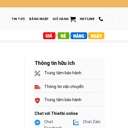
TIN TỨC
ĐĂNG NHẬP
GIỎ HÀNG
HOTLINE
Thông tin hữu ích
Trung tâm bảo hành
Thông tin vận chuyển
Trung tâm bảo hành
Chat với Thietbi.online
Chat
Chat Zalo
Facebook