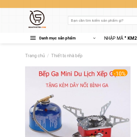
Skip
to
content
Tìm
kiếm:
Danh mục sản phẩm
NHẬP MÃ
" KM2
Trang chủ
/
Thiết bị nhà bếp
-10%