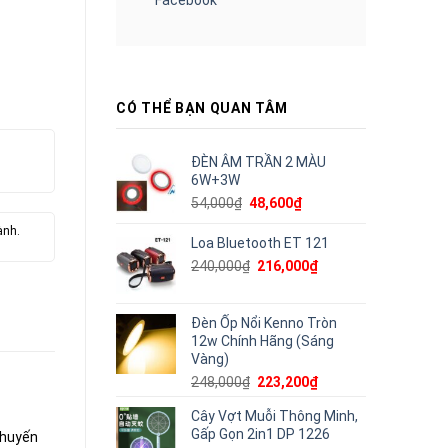
CÓ THỂ BẠN QUAN TÂM
ĐÈN ÂM TRẦN 2 MÀU
6W+3W
Giá
Giá
54,000
₫
48,600
₫
gốc
hiện
ành.
là:
tại
Loa Bluetooth ET 121
54,000₫.
là:
Giá
Giá
240,000
₫
216,000
₫
48,600₫.
gốc
hiện
là:
tại
240,000₫.
là:
Đèn Ốp Nổi Kenno Tròn
216,000₫.
12w Chính Hãng (Sáng
Vàng)
Giá
Giá
248,000
₫
223,200
₫
gốc
hiện
Cây Vợt Muỗi Thông Minh,
là:
tại
Gấp Gọn 2in1 DP 1226
248,000₫.
là:
chuyến