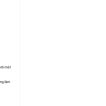
 với một
ụng làm