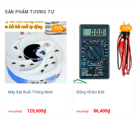
SẢN PHẨM TƯƠNG TỰ
-10%
-10%
Máy Bắt Ruồi Thông Minh
Đồng Hồ Đo 830
Giá
Giá
Giá
Giá
129,600
₫
86,400
₫
144,000
₫
96,000
₫
gốc
hiện
gốc
hiện
là:
tại
là:
tại
144,000₫.
là:
96,000₫.
là:
129,600₫.
86,400₫.