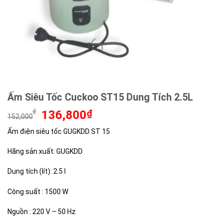
Ấm Siêu Tốc Cuckoo ST15 Dung Tích 2.5L
Giá
Giá
₫
136,800
₫
152,000
gốc
hiện
Ấm điện siêu tốc GUGKDD ST 15
là:
tại
152,000₫.
là:
Hãng sản xuất: GUGKDD
136,800₫.
Dung tích (lít): 2.5 l
Công suất : 1500 W
Nguồn : 220 V – 50 Hz