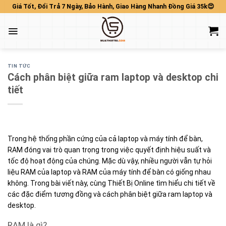
Skip
Giá Tốt, Đổi Trả 7 Ngày, Bảo Hành, Giao Hàng Nhanh Đồng Giá 35k😍
to
content
TIN TỨC
Cách phân biệt giữa ram laptop và desktop chi
tiết
Trong hệ thống phần cứng của cả laptop và máy tính để bàn,
RAM đóng vai trò quan trọng trong việc quyết định hiệu suất và
tốc độ hoạt động của chúng. Mặc dù vậy, nhiều người vẫn tự hỏi
liệu RAM của laptop và RAM của máy tính để bàn có giống nhau
không. Trong bài viết này, cùng Thiết Bị Online tìm hiểu chi tiết về
các đặc điểm tương đồng và cách phân biệt giữa ram laptop và
desktop.
RAM là gì?