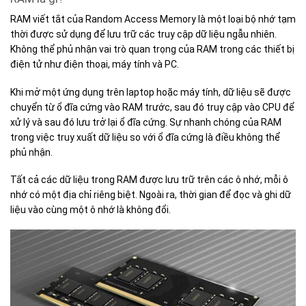
RAM viết tắt của Random Access Memory là một loại bộ nhớ tạm
thời được sử dụng để lưu trữ các truy cập dữ liệu ngẫu nhiên.
Không thể phủ nhận vai trò quan trọng của RAM trong các thiết bị
điện tử như điện thoại, máy tính và PC.
Khi mở một ứng dụng trên laptop hoặc máy tính, dữ liệu sẽ được
chuyển từ ổ đĩa cứng vào RAM trước, sau đó truy cập vào CPU để
xử lý và sau đó lưu trở lại ổ đĩa cứng. Sự nhanh chóng của RAM
trong việc truy xuất dữ liệu so với ổ đĩa cứng là điều không thể
phủ nhận.
Tất cả các dữ liệu trong RAM được lưu trữ trên các ô nhớ, mỗi ô
nhớ có một địa chỉ riêng biệt. Ngoài ra, thời gian để đọc và ghi dữ
liệu vào cùng một ô nhớ là không đổi.