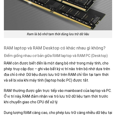
Ram là bộ nhớ tạm thời dùng lưu trữ dữ liệu
RAM laptop và RAM Desktop có khác nhau gì không?
Điểm giống nhau cơ bản giữa RAM laptop và RAM PC (Desktop)
RAM còn được biết đến là một dạng bộ nhớ trong máy tính, cho
phép truy cập đọc – ghi vào bất kỳ vị trí nào trên bộ nhớ dựa trên
địa chỉ ô nhớ. Dữ liệu được lưu trữ trên RAM chỉ tồn tại tạm thời
và sẽ bị xóa khi máy tính (laptop hoặc PC) được tắt.
RAM thường được gắn trực tiếp vào mainboard của laptop và PC.
Ở vị trí này, RAM đảm nhận vai trò lưu trữ dữ liệu tạm thời trước
khi chuyển giao cho CPU để xử lý.
Dung lượng RAM càng cao, cho phép lưu trữ càng nhiều dữ liệu tại