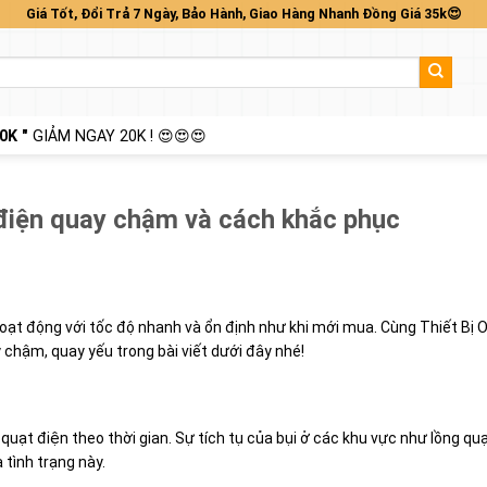
Giá Tốt, Đổi Trả 7 Ngày, Bảo Hành, Giao Hàng Nhanh Đồng Giá 35k😍
0K "
GIẢM NGAY 20K ! 😍😍😍
 điện quay chậm và cách khắc phục
ạt động với tốc độ nhanh và ổn định như khi mới mua. Cùng Thiết Bị O
chậm, quay yếu trong bài viết dưới đây nhé!
uạt điện theo thời gian. Sự tích tụ của bụi ở các khu vực như lồng qu
 tình trạng này.