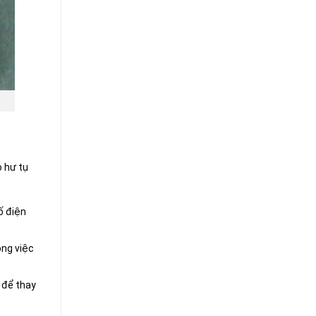
o hư tụ
ố điện
ông việc
 để thay