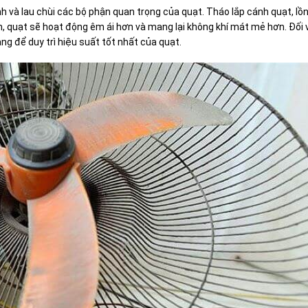
h và lau chùi các bộ phận quan trọng của quạt. Tháo lắp cánh quạt, lồ
ch, quạt sẽ hoạt động êm ái hơn và mang lại không khí mát mẻ hơn. Đối 
ng để duy trì hiệu suất tốt nhất của quạt.