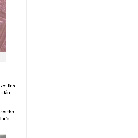
với tình
g dẫn
gọi thợ
 thực