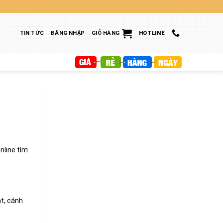
TIN TỨC
ĐĂNG NHẬP
GIỎ HÀNG
HOTLINE
nline tìm
ạt, cánh