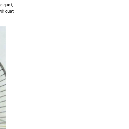
ng quạt,
với quạt