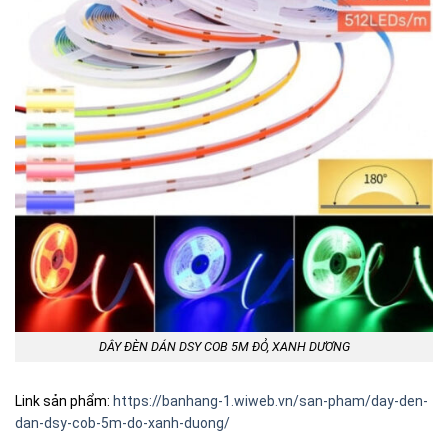
DÂY ĐÈN DÁN DSY COB 5M ĐỎ, XANH DƯƠNG
Link sản phẩm:
https://banhang-1.wiweb.vn/san-pham/day-den-
dan-dsy-cob-5m-do-xanh-duong/