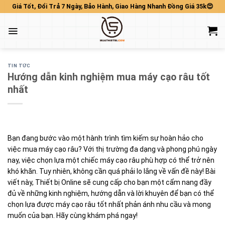
Skip
Giá Tốt, Đổi Trả 7 Ngày, Bảo Hành, Giao Hàng Nhanh Đồng Giá 35k😍
to
content
TIN TỨC
Hướng dẫn kinh nghiệm mua máy cạo râu tốt
nhất
Bạn đang bước vào một hành trình tìm kiếm sự hoàn hảo cho
việc mua máy cạo râu? Với thị trường đa dạng và phong phú ngày
nay, việc chọn lựa một chiếc máy cạo râu phù hợp có thể trở nên
khó khăn. Tuy nhiên, không cần quá phải lo lắng về vấn đề này! Bài
viết này, Thiết bị Online sẽ cung cấp cho bạn một cẩm nang đầy
đủ về những kinh nghiệm, hướng dẫn và lời khuyên để bạn có thể
chọn lựa được máy cạo râu tốt nhất phản ánh nhu cầu và mong
muốn của bạn. Hãy cùng khám phá ngay!