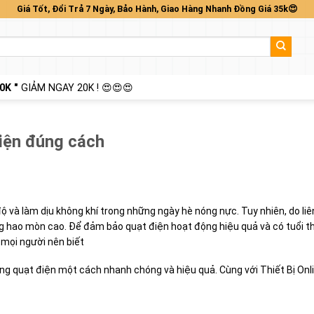
Giá Tốt, Đổi Trả 7 Ngày, Bảo Hành, Giao Hàng Nhanh Đồng Giá 35k😍
0K "
GIẢM NGAY 20K ! 😍😍😍
điện đúng cách
ộ và làm dịu không khí trong những ngày hè nóng nực. Tuy nhiên, do liê
 hao mòn cao. Để đảm bảo quạt điện hoạt động hiệu quả và có tuổi th
 mọi người nên biết
g quạt điện một cách nhanh chóng và hiệu quả. Cùng với Thiết Bị Onl