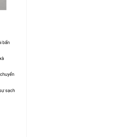
i bẩn
 xà
n chuyển
 sự sạch