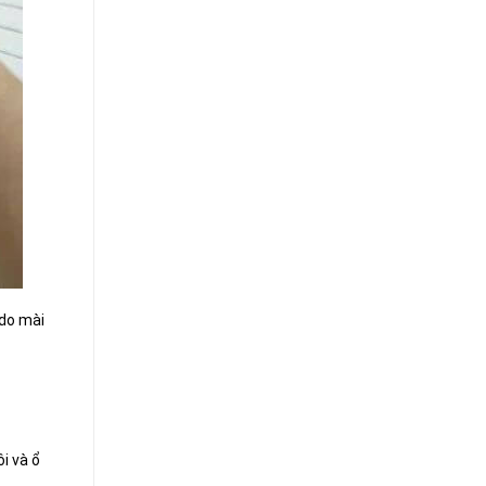
 do mài
i và ổ