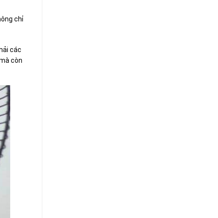
hông chỉ
hải các
t mà còn