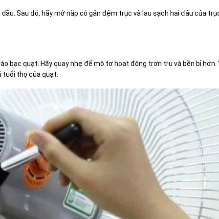
 dầu. Sau đó, hãy mở nắp có gắn đệm trục và lau sạch hai đầu của trục
vào bạc quạt. Hãy quay nhẹ để mô tơ hoạt động trơn tru và bền bỉ hơn.
 tuổi thọ của quạt.