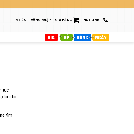
TIN TỨC
ĐĂNG NHẬP
GIỎ HÀNG
HOTLINE
n tục
ọ lâu dài
ine tìm